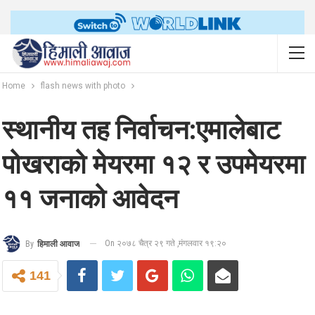
Home
flash news with photo
स्थानीय तह निर्वाचन:एमालेबाट
पोखराको मेयरमा १२ र उपमेयरमा
११ जनाको आवेदन
On २०७८ चैत्र २९ गते ,मंगलवार १९:२०
By
हिमाली आवाज
141