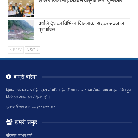
सारु र जिटीलाई कञ्चन पत्रकारिता पुरस्कार
वर्षाले देशका विभिन्न जिल्लाका सडक सञ्जाल
प्रभावित
PREV
NEXT
हाम्रो बारेमा
हिमाली आवाज साप्ताहिक द्वारा संचालित हिमाली आवाज डट कम नेपाली भाषामा प्रकाशित हुने
डिजिटल अनलाइन पत्रिका हो ।
सूचना विभाग द.नं.:२२९८/०७७–७८
हाम्रो समुह
संरक्षक:
माधव शर्मा