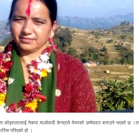
 आशा कोइरालालाई नेकपा माओवादी केन्द्रले मेयरको उम्मेदवार बनाउने भएको छ ।त
िफारिस गरिएको हो ।