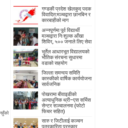
गण्डकी प्रदेश खेलकुद पदक
विवादित:मञ्चद्वारा छानबिन र
कारबाहीको माग
अन्नपूर्णमा पूर्व विद्यार्थी
मञ्चद्वारा निःशुल्क आँखा
शिविर, ५०० जनाले लिए सेवा
भुर्तेल आधारभूत विद्यालयको
भौतिक संरचना सुधारमा
वडाको सहयोग
जिल्ला समन्वय समिति
कास्कीको वार्षिक कार्ययोजना
सार्वजनिक
पोखरामा बीवाइडीको
अत्याधुनिक थ्री–एस सर्भिस
सेन्टर सञ्चालनमा (फोटो
फिचर सहित)
नहुँको
सारु र जिटीलाई कञ्चन
पत्रकारिता पुरस्कार