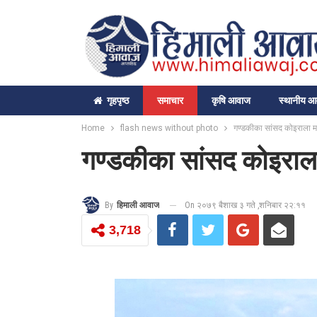
गृहपृष्‍ठ
समाचार
कृषि आवाज
स्थानीय 
Home
flash news without photo
गण्डकीका सांसद कोइराला 
गण्डकीका सांसद कोइराल
On २०७९ बैशाख ३ गते ,शनिबार २२:११
By
हिमाली आवाज
3,718