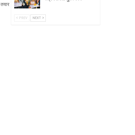
 तयार
PREV
NEXT