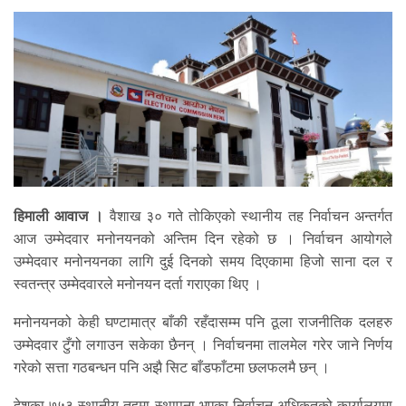
हिमाली आवाज ।
वैशाख ३० गते तोकिएको स्थानीय तह निर्वाचन अन्तर्गत
आज उम्मेदवार मनोनयनको अन्तिम दिन रहेको छ । निर्वाचन आयोगले
उम्मेदवार मनोनयनका लागि दुई दिनको समय दिएकामा हिजो साना दल र
स्वतन्त्र उम्मेदवारले मनोनयन दर्ता गराएका थिए ।
मनोनयनको केही घण्टामात्र बाँकी रहँदासम्म पनि ठूला राजनीतिक दलहरु
उम्मेदवार टुँगो लगाउन सकेका छैनन् । निर्वाचनमा तालमेल गरेर जाने निर्णय
गरेको सत्ता गठबन्धन पनि अझै सिट बाँडफाँटमा छलफलमै छन् ।
देशका ७५३ स्थानीय तहमा स्थापना भएका निर्वाचन अधिकृतको कार्यालयमा