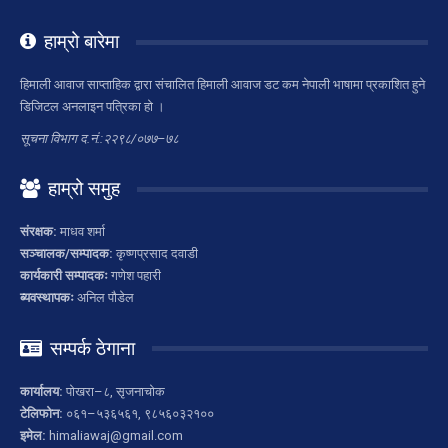
हाम्रो बारेमा
हिमाली आवाज साप्ताहिक द्वारा संचालित हिमाली आवाज डट कम नेपाली भाषामा प्रकाशित हुने
डिजिटल अनलाइन पत्रिका हो ।
सूचना विभाग द.नं.:२२९८/०७७–७८
हाम्रो समुह
संरक्षक:
माधव शर्मा
सञ्चालक/सम्पादक:
कृष्णप्रसाद दवाडी
कार्यकारी सम्पादकः
गणेश पहारी
ब्यवस्थापकः
अनिल पौडेल
सम्पर्क ठेगाना
कार्यालय:
पोखरा–८, सृजनाचोक
टेलिफोन:
०६१–५३६५६१, ९८५६०३२१००
इमेल:
himaliawaj@gmail.com