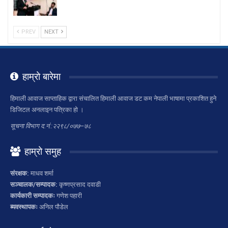
PREV
NEXT
हाम्रो बारेमा
हिमाली आवाज साप्ताहिक द्वारा संचालित हिमाली आवाज डट कम नेपाली भाषामा प्रकाशित हुने
डिजिटल अनलाइन पत्रिका हो ।
सूचना विभाग द.नं.:२२९८/०७७–७८
हाम्रो समुह
संरक्षक:
माधव शर्मा
सञ्चालक/सम्पादक:
कृष्णप्रसाद दवाडी
कार्यकारी सम्पादकः
गणेश पहारी
ब्यवस्थापकः
अनिल पौडेल