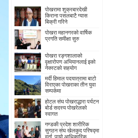
पोखरामा शुक्रबारदेखी
किराना पसलबाटै ग्यास
बिक्री गरिने
पोखरा महानगरको वार्षिक
प्रगति समीक्षा सुरु
पोखरा रङ्गशालाको
वृक्षारोपण अभियानलाई इको
नेक्स्टको सहयोग
मर्दी हिमाल पदयात्रामा बाटाे
विराएका पाेखराका तीन युवा
सम्पर्कमा
होटल संघ पोखराद्धारा पर्यटन
बोर्ड सदस्य पोखरेलको
स्वागत
गण्डकी प्रदेश शारीरिक
सुगठन संघ खेलकुद परिषद्मा
दर्ता, पायाे आधिकारिक