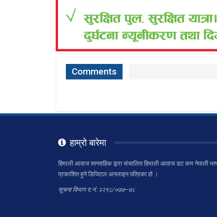
Comments
हाम्रो बारेमा
हिमाली आवाज साप्ताहिक द्वारा संचालित हिमाली आवाज डट कम नेपाली भाष
प्रकाशित हुने डिजिटल अनलाइन पत्रिका हो ।
सूचना विभाग द.नं.:२२९८/०७७–७८