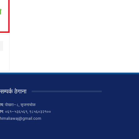
सम्पर्क ठेगाना
लय:
पोखरा–८, सृजनाचोक
ोन:
०६१–५३६५६१, ९८५६०३२१००
himaliawaj@gmail.com