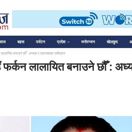
आवाज
बहस
पर्यटन
प्रदेश
मनोरन्जन
खेलकुद
अन
न लालायित बनाउने छौँ : अध्यक्ष र उपाध्यक्षका उम्मेदवार
उँ फर्कन लालायित बनाउने छौँ : अध्यक