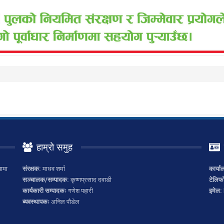
हाम्रो समुह
ामा
संरक्षक:
माधव शर्मा
कार्या
सञ्चालक/सम्पादक:
कृष्णप्रसाद दवाडी
टेलिफ
कार्यकारी सम्पादकः
गणेश पहारी
इमेल:
ब्यवस्थापकः
अनिल पौडेल