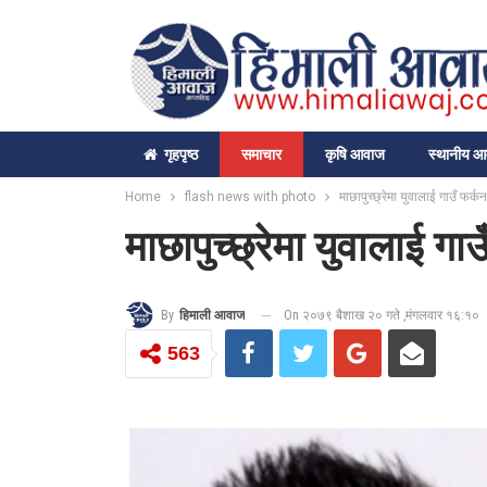
गृहपृष्‍ठ
समाचार
कृषि आवाज
स्थानीय 
Home
flash news with photo
माछापुच्छ्रेमा युवालाई गाउँ फर्क
माछापुच्छ्रेमा युवालाई गा
On २०७९ बैशाख २० गते ,मंगलवार १६:१०
By
हिमाली आवाज
563