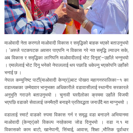
माओवादी नेता करणले माओवादी विकास र समृद्धिको बाहक भएको बताउनुभयो
। ‘अरुले पटकपटक अवसर पाएपनि न विकास गरे नत समृद्धि ल्याउन सके,
अब विकास र समृद्धिका लागिपनि माओवादीलाई भोट दिनूस्’–उहाँले भन्नुभयो
। एमालेलाई भोट दिनु भनेको नेपाललाई थप पछाडि धकेल्नु भएकोपनि उहाँको
भनाई छ ।
नेपाल कम्युनिष्ट पार्टी(माओवादी केन्द्र))बाट पोखरा महागनरपालिका–१ का
वडाध्यक्षका उम्मेदवार भानुभक्त अधिकारीले वडावासीलाई स्थानीय सरकारले
अनुभुति गराउने बताउनुभयो । चुनावी घरदैलोका क्रममा उहाँले विजयी
भएपछि वडाको सेवालाई जनमैत्री बनाइने प्रतिवद्धता जनाउँदै मत माग्नुभयो ।
वडालाई स्मार्ट वाडको रुपमा विकास गर्न र समृद्ध वडा बनाउने अभियानमा
माओवादी (केन्द्र)को विकल्प नरहेकामा जोड दिनुभयो । वडा न.१ मा
विकासको काम बाटो, खानेपानी, सिंचाई, आवास, शिक्षा ,भौतिक पूर्वाधार