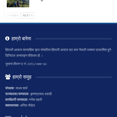
PREV
NEXT
हाम्रो बारेमा
हिमाली आवाज साप्ताहिक द्वारा संचालित हिमाली आवाज डट कम नेपाली भाषामा प्रकाशित हुने
डिजिटल अनलाइन पत्रिका हो ।
सूचना विभाग द.नं.:२२९८/०७७–७८
हाम्रो समुह
संरक्षक:
माधव शर्मा
सञ्चालक/सम्पादक:
कृष्णप्रसाद दवाडी
कार्यकारी सम्पादकः
गणेश पहारी
ब्यवस्थापकः
अनिल पौडेल