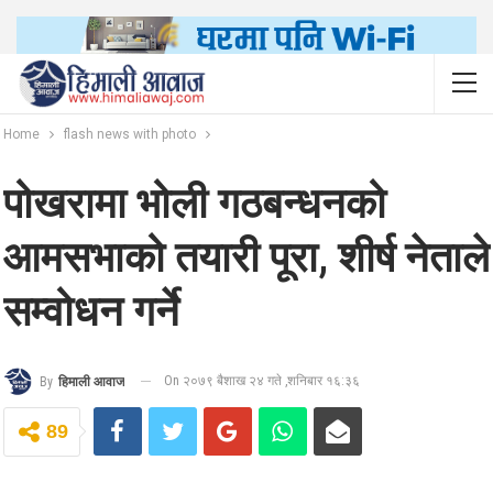
Home
flash news with photo
पोखरामा भोली गठबन्धनको
आमसभाको तयारी पूरा, शीर्ष नेताले
सम्वोधन गर्ने
On २०७९ बैशाख २४ गते ,शनिबार १६:३६
By
हिमाली आवाज
89