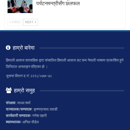
पर्यटनमन्त्रीसँग छलफल
PREV
NEXT
हाम्रो बारेमा
हिमाली आवाज साप्ताहिक द्वारा संचालित हिमाली आवाज डट कम नेपाली भाषामा प्रकाशित हुने
डिजिटल अनलाइन पत्रिका हो ।
सूचना विभाग द.नं.:२२९८/०७७–७८
हाम्रो समुह
संरक्षक:
माधव शर्मा
सञ्चालक/सम्पादक:
कृष्णप्रसाद दवाडी
कार्यकारी सम्पादकः
गणेश पहारी
ब्यवस्थापकः
अनिल पौडेल