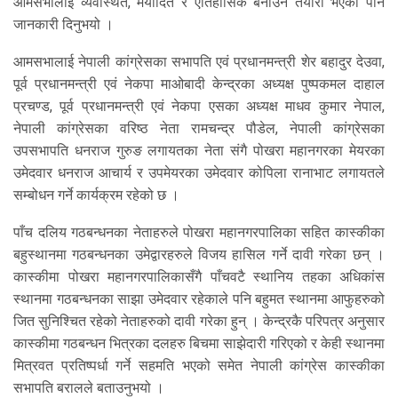
आमसभालाई व्यवस्थित, मर्यादित र ऐतिहासिक बनाउने तयारी भएको पनि
जानकारी दिनुभयो ।
आमसभालाई नेपाली कांग्रेसका सभापति एवं प्रधानमन्त्री शेर बहादुर देउवा,
पूर्व प्रधानमन्त्री एवं नेकपा माओबादी केन्द्रका अध्यक्ष पुष्पकमल दाहाल
प्रचण्ड, पूर्व प्रधानमन्त्री एवं नेकपा एसका अध्यक्ष माधव कुमार नेपाल,
नेपाली कांग्रेसका वरिष्ठ नेता रामचन्द्र पौडेल, नेपाली कांग्रेसका
उपसभापति धनराज गुरुङ लगायतका नेता संगै पोखरा महानगरका मेयरका
उमेदवार धनराज आचार्य र उपमेयरका उमेदवार कोपिला रानाभाट लगायतले
सम्बोधन गर्ने कार्यक्रम रहेको छ ।
पाँच दलिय गठबन्धनका नेताहरुले पोखरा महानगरपालिका सहित कास्कीका
बहुस्थानमा गठबन्धनका उमेद्वारहरुले विजय हासिल गर्ने दावी गरेका छन् ।
कास्कीमा पोखरा महानगरपालिकासँगै पाँचवटै स्थानिय तहका अधिकांस
स्थानमा गठबन्धनका साझा उमेदवार रहेकाले पनि बहुमत स्थानमा आफुहरुको
जित सुनिश्चित रहेको नेताहरुको दावी गरेका हुन् । केन्द्रकै परिपत्र अनुसार
कास्कीमा गठबन्धन भित्रका दलहरु बिचमा साझेदारी गरिएको र केही स्थानमा
मित्रवत प्रतिष्पर्धा गर्ने सहमति भएको समेत नेपाली कांग्रेस कास्कीका
सभापति बरालले बताउनुभयो ।