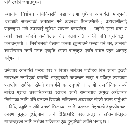
पनि उहाँले जनाउनुभयो ।
स्थानीय निर्वाचन नजिकिएसँगै वडा–वडामा पुगेका आचार्यले भन्नुभयो,
‘वडाबाटै समस्याको समाधान गर्ने व्यवस्था मिलाउनेछौं्, वडावासीलाई
सहजहोस भनी वडालाई सुविधा सम्पन्न बनाउनेछौं ।’ उहाँले एउटा वडा र
अर्को वडा जोड्ने कनेक्टिङ रोड स्तरोन्नति गरिने पनि प्रतिवद्धता
जनाउनुभयो । निर्वाचनको वेलामा जनता झुक्याउने फन्डा गर्ने तर, त्यसको
कार्यान्वयन नगर्ने गलत प्रवृति भएका पात्रहरु प्रति सचेत रहन आग्रह
गर्नुभयो ।
उमेदवार आचार्यले फरक धार र विचार बोकेका पार्टीहरु बिच साना दुखले
गठबन्धन नगरिएको बताउँदै आफुहरुको गठबन्धन साझा र पवित्र उद्देश्यका
प्राप्तीमा सर्मपित रहेको आचार्यले बताउनुभयो । लामो राजनीतिक संघर्ष
मार्फत प्राप्त उपलब्धिहरुको रक्षाका साथै समाजवाद उन्मुख अर्थतन्त्र
निर्माणका लागि पनि दलहरु बिचको समिकरण आवश्यक रहेको स्पष्ट पार्नुभयो
। विधि, पद्धति र संविधानको खिलापमा जाने अराजक नेतृत्वको वेकुफीपनका
कारण मुलुक दुर्घट्नामा जाने देखिएपछि प्रजातन्त्र र लोकतान्त्रिक
गाण्तन्त्रका लागि लडेका शक्तिहरु एक हुनुपरेको उहाँले भनाई छ ।