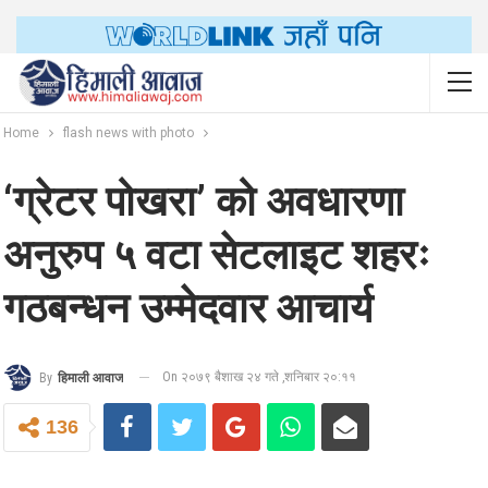
Home
flash news with photo
‘ग्रेटर पोखरा’ को अवधारणा
अनुरुप ५ वटा सेटलाइट शहरः
गठबन्धन उम्मेदवार आचार्य
On २०७९ बैशाख २४ गते ,शनिबार २०:११
By
हिमाली आवाज
136