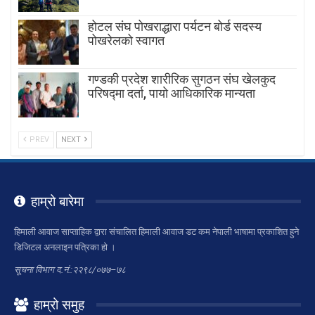
होटल संघ पोखराद्धारा पर्यटन बोर्ड सदस्य
पोखरेलको स्वागत
गण्डकी प्रदेश शारीरिक सुगठन संघ खेलकुद
परिषद्मा दर्ता, पायाे आधिकारिक मान्यता
PREV
NEXT
हाम्रो बारेमा
हिमाली आवाज साप्ताहिक द्वारा संचालित हिमाली आवाज डट कम नेपाली भाषामा प्रकाशित हुने
डिजिटल अनलाइन पत्रिका हो ।
सूचना विभाग द.नं.:२२९८/०७७–७८
हाम्रो समुह