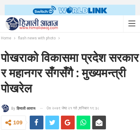
Home
flash news with photo
पोखराको विकासमा प्रदेश सरकार
र महानगर सँगसँगै : मुख्यमन्त्री
पोखरेल
On २०७९ जेष्ठ २१ गते ,शनिबार १९:३८
By
हिमाली आवाज
109