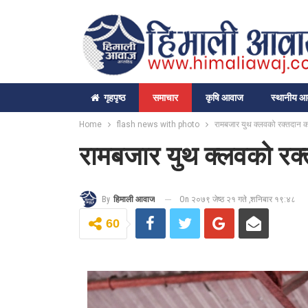
गृहपृष्‍ठ
समाचार
कृषि आवाज
स्थानीय 
Home
flash news with photo
रामबजार युथ क्लवको रक्तदान क
रामबजार युथ क्लवको रक
On २०७९ जेष्ठ २१ गते ,शनिबार १९:४८
By
हिमाली आवाज
60