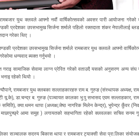
मबजार युथ क्लवले आफ्नो नवौं वार्षिकोत्सवको अवसर पारी आयोजना गरेको ख
की प्रदेशका उपसभामुख सिर्जना शर्माले पहिलो रक्तदाता शंकर नेपालीलाई ब्लड 
्तदान गरेका थिए ।
गण्डकी प्रदेशका उपसभामुख सिर्जना शर्माले रामबजार युथ क्लवले आफ्नो वार्षिको
ेकोमा धन्यवाद ब्यक्त गर्नुभयो ।
्त गराइ सामाजिक सेवामा लाग्न प्रेरित गरेको वताउदै यसको अनुसरण अन्य संघ स
ो भनाइ रहेको थियो ।
्र न्यौपाने, रामबजार युथ क्लबका सल्लाहकारहरु राम ब. गुरुङ (संस्थापक अध्यक्ष, र
ाईटी यू.के), डा.चन्द्र ब. गुरुङ (पञ्चायत कालका भु.पु सभासद एवम सल्लाहकार, र
 समिति), क्या.थमन थापा (अध्यक्ष,जेष्ठ नागरिक मिलेन केन्द्र), भुपेन्द्र कुँवर (निव
्यक्ष, माछापुच्छ्रे आमा समुह ) लगायतको सहभागिता रहेको क्लवलका सचिव सनम ग
्रा.लिका सञ्चालक सदस्य बिकास थापा र रामबजार ट्याक्सी सेवा प्रा.लिका संयो