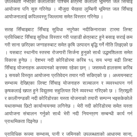
उपलब्धता नभएको कैलालीका पश्चिम क्षेत्रमा कैलाली भूमिगत जल सिँचाइ
आयोजना पनि सुरु गरिनेछ । मौजुदा भैरहवा लुम्बिनी भूमिगत जल सिँचाइ
आयोजनालाई कपिलवस्तु जिल्लामा समेत विस्तार गरिनेछ ।
सतह सिँचाइबाट सिँचाइ सुविधा नपुगेका नदीकिनाराका टारमा लिफ्ट
प्रविधिबाट सिँचाइ सुविधा विस्तार गरी पाहाडी क्षेत्रबाट हुने बसाइ सराई कम
गरी साना छरिएका जग्गाहरुबाट समेत कृषि उत्पादन बृद्धि गर्ने नीति लिइएको छ
। यसबाट स्थानीय स्तरमा रोजगारी सिर्जना हुनुको साथै उद्धमशिलता समेत
विकास हुनेछ । देशभर नदी कोरिडोरमा करिब १६ सय भन्दा बढी लिफ्ट
सिँचाइ योजनाहरू अध्ययनको क्रममा रहेका छन् । जसमध्ये हालसम्म करिब
३ सयको विस्तृत आयोजना प्रतिवेदन तयार गरी सकिएको छ । अध्ययनबाट
सम्भाव्य देखिएका लिफ्ट सिँचाइ योजनाहरु सञ्चालन र व्यवस्थापन गर्न
कृषकलाई खपत हुने विद्युतमा सहुलियत दिने व्यवस्था गरिएको छ । त्रिशूली
र कालीगण्डकी नदी कोरिडोरका यस्ता योजनाको तयारी सम्पन्न भइसकेकोले
यथासम्भव छिटो कार्यान्वयनमा लगिनेछ । भेरी नदी कोरिडोरमा समेत यस्ता
आयोजना संचालन गर्नुको साथै भेरी नदी नियन्त्रण सम्बन्धी कार्य गर्न
प्राथमिकता दिइनेछ ।
प्राविधिक रूपमा सम्भाव्य, पानी र जमिनको उपलब्धताको आधारमा साना,