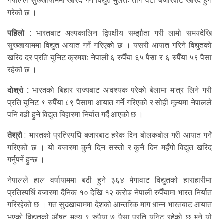
नेपालले सुख्खायाममा खरिद गर्ने विद्युत मुलतः तीन वटा बजारबाट खरिद हुने
गरेको छ ।
पहिलो :
भारतबाट अल्पकालिन द्विपक्षीय सम्झौता गरी लामो समयदेखि
सुख्खायाममा विद्युत आयात गर्ने गरिएको छ । यसरी आयात गरिने विद्युतको
खरिद दर प्रति युनिट क्रमशः नेपाली ६ रुपैँया ६५ पैसा र ६ रुपैँया ५९ पैसा
रहेको छ ।
दोश्रो :
भारतको बिहार राज्यबाट आवश्यक परेको बेलामा मात्र लिने गरी
प्रति युनिट ९ रुपैँया ८९ पैसामा आयात गर्ने गरिएको र सोही मूल्यमा नेपालले
पनि बढी हुने विद्युत बिहारमा निर्यात गर्दै आएको छ ।
तेश्रो
: भारतको प्रतिस्पर्धि बजारबाट हरेक दिन बोलकबोल गरी आयात गर्ने
गरिएको छ । यो बजारमा कुनै दिन सस्तो र कुनै दिन महँगो विद्युत खरिद
गर्नुपर्ने हुन्छ ।
नेपालले हाल वर्षायाममा बढी हुने ३६४ मेगावाट विद्युतको हाराहारीमा
प्रतिस्पर्धि बजारमा दैनिक १० देखि १२ करोड नेपाली रुपैँयामा भारत निर्यात
गरिरहेको छ । गत सुख्खायाममा देशको आन्तरिक माग धान्न भारतबाट आयात
भएको विद्युतको औषत मूल्य ९ रुपैया ७ पैसा प्रति युनिट रहेको छ भने यो