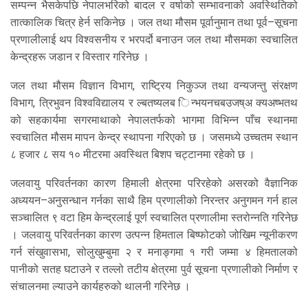
सम्पन्न भैसकेपछि नेपालभरिको बादल र वर्षाको सम्भावनाको अवस्थितिको
तात्कालिक चित्र हेर्न सकिनेछ । जल तथा मौसम पूर्वानुमान तथा पूर्व–सूचना
प्रणालीलाई थप विश्वसनीय र भरपर्दो बनाउन जल तथा मौसमका स्वचालित
केन्द्रहरू जडान र विस्तार गरिनेछ ।
जल तथा मौसम विज्ञान विभाग, राष्ट्रिय निकुञ्ज तथा वन्यजन्तु संरक्षण
विभाग, त्रिभुवन विश्वविद्यालय र ल्बतष्यलब िन्भयनचबउजष्अ क्यअष्भतथ
को सहकार्यमा सगरमाथाको नेपालतर्फको भागमा विभिन्न पाँच स्थानमा
स्वचालित मौसम मापन केन्द्र स्थापना गरिएको छ । जसमध्ये उच्चतम स्थान
८ हजार ८ सय १० मीटरमा अवस्थित बिशप चट्टानमा रहेको छ ।
जलवायु परिवर्तनका कारण हिमाली क्षेत्रमा परिरहेको असरको वैज्ञानिक
अध्ययन–अनुसन्धान गर्नका साथै हिम प्रणालीको निरन्तर अनुगमन गर्न हाल
सञ्चालित ९ वटा हिम केन्द्रलाई पूर्ण स्वचालित प्रणालीमा स्तरोन्नति गरिनेछ
। जलवायु परिवर्तनका कारण उत्पन्न हिमताल बिष्फोटको जोखिम न्यूनीकरण
गर्न संखुवासभा, सोलुखुम्बुमा २ र मनाङ्गमा १ गरी जम्मा ४ हिमतालको
पानीको सतह घटाउने र तल्लो तटीय क्षेत्रमा पुर्व सूचना प्रणालीको निर्माण र
संचालनमा ल्याउने कार्यहरुको थालनी गरिनेछ ।