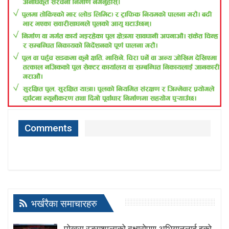
Comments
भर्खरैका समाचारहरु
पोखरा रङ्गशालाको वृक्षारोपण अभियानलाई इको