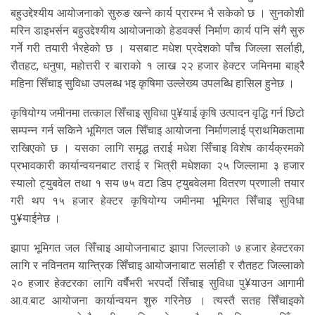
बहुउद्देश्यीय आयोजनाको सुरुङ खन्ने कार्य प्रारम्भ भै सकेको छ । सुनकोशी
मरिन डाइभर्सन बहुउद्देश्यीय आयोजनाको हेडवर्क्स निर्माण कार्य पनि संगै सुरु
गर्ने गरी तयारी भैरहेको छ । यसबाट मधेश प्रदेशको पाँच जिल्ला सर्लाही,
रौतहट, धनुषा, महोत्तरी र बाराको १ लाख २२ हजार हेक्टर जमिनमा बाह्रै
महिना सिँचाइ सुविधा उपलब्ध भइ कृषिमा उल्लेख्य उपलब्धि हासिल हुनेछ ।
कृषियोग्य जमीनमा तत्काल सिँचाइ सुविधा पु¥याई कृषि उत्पादन वृद्धि गर्न छिटो
सम्पन्न गर्न सकिने भूमिगत जल सिँचाइ आयोजना निर्माणलाई प्राथमिकतामा
राखिएको छ । यसका लागि समृद्ध तराई मधेश सिँचाइ विशेष कार्यक्रमको
प्रभावकारी कार्यान्वयनबाट तराई र भित्री मधेशका २५ जिल्लामा ३ हजार
स्यालो ट्युबवेल तथा १ सय ७५ वटा डिप ट्युबवेलमा वितरण प्रणाली तयार
गरी थप १५ हजार हेक्टर कृषियोग्य जमीनमा भूमिगत सिँचाइ सुविधा
पु¥याईनेछ ।
झापा भूमिगत जल सिँचाइ आयोजनाबाट झापा जिल्लाको ७ हजार हेक्टरका
लागि र नविनतम यान्त्रिक सिँचाइ आयोजनाबाट सर्लाही र रौतहट जिल्लाको
२० हजार हेक्टरका लागि वर्षैभरी भरपर्दो सिँचाइ सुविधा पु¥याउन आगामी
आ.व.बाट आयोजना कार्यान्वयन शुरु गरिनेछ । त्यस्तै सतह सिँचाइको