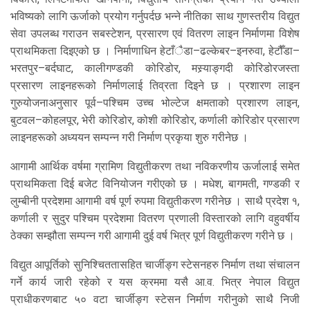
भविष्यको लागि ऊर्जाको प्रयोग गर्नुपर्दछ भन्ने नीतिका साथ गुणस्तरीय विद्युत
सेवा उपलब्ध गराउन सबस्टेशन, प्रसारण एवं वितरण लाइन निर्माणमा विशेष
प्राथमिकता दिइएको छ । निर्माणाधिन हेटाँैडा–ढल्केबर–इनरुवा, हेटौँडा–
भरतपुर–बर्दघाट, कालीगण्डकी कोरिडोर, मस्र्याङ्गदी कोरिडोरजस्ता
प्रसारण लाइनहरूको निर्माणलाई तिव्रता दिइने छ । प्रशारण लाइन
गुरुयोजनाअनुसार पूर्व–पश्चिम उच्च भोल्टेज क्षमताको प्रशारण लाइन,
बुटवल–कोहलपूर, भेरी कोरिडोर, कोशी कोरिडोर, कर्णाली कोरिडोर प्रसारण
लाइनहरूको अध्ययन सम्पन्न गरी निर्माण प्रकृया शुरु गरीनेछ ।
आगामी आर्थिक वर्षमा ग्रामिण विद्युतीकरण तथा नविकरणीय ऊर्जालाई समेत
प्राथमिकता दिई बजेट विनियोजन गरीएको छ । मधेश, बागमती, गण्डकी र
लुम्बीनी प्रदेशमा आगामी वर्ष पूर्ण रुपमा विद्युतीकरण गरीनेछ । साथै प्रदेश १,
कर्णाली र सुदुर पश्चिम प्रदेशमा वितरण प्रणाली विस्तारको लागि वहुवर्षीय
ठेक्का सम्झौता सम्पन्न गरी आगामी दुई वर्ष भित्र पूर्ण विद्युतीकरण गरीने छ ।
विद्युत आपूर्तिको सुनिश्चिततासहित चार्जीङ्ग स्टेसनहरु निर्माण तथा संचालन
गर्ने कार्य जारी रहेको र यस क्रममा यसै आ.व. भित्र नेपाल विद्युत
प्राधीकरणबाट ५० वटा चार्जीङ्ग स्टेसन निर्माण गरीनुको साथै निजी