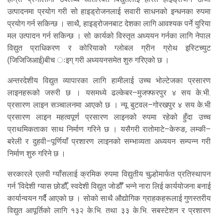
उत्पादनमा प्रयोग गरी सो हाइड्रोजनलाई सवारी साधनको इन्धनका रुपमा
प्रयोग गर्न सकिन्छ । साथै, हाइड्रोजनबाट देशका लागि आवश्यक पर्ने युरिया
मल उत्पादन गर्न सकिन्छ । सो कार्यको विस्तृत अध्ययन गर्नका लागि नेपाल
विद्युत प्राधिकरण र कोरियाको ग्लोबल ग्रीन ग्रोथ इस्टिच्युट
(जिजिजिआई)बीच ःइग् गरी अध्ययनसमेत शुरु गरिएको छ ।
अन्तरदेशीय विद्युत व्यापारका लागि हामीलाई उच्च भोल्टेजका प्रसारण
लाइनहरूको जरुरी छ । यसमध्ये ढल्केबर–मुजफ्फरपुर ४ सय के.भी.
प्रसारण लाइन सञ्चालनमा आएको छ । न्यू बुटवल–गोरखपुर ४ सय के.भी
प्रसारण लाइन महत्वपूर्ण प्रसारण लाइनको रुपमा रहेको हुँदा उच्च
प्राथमिकताका साथ निर्माण गरिने छ । यसैगरी रातोमाटे–केरुङ, लम्की–
बरेली र दुहवी–पूर्णियाँ प्रशारण लाइनको सम्भाव्यता अध्ययन सम्पन्न गरी
निर्माण शुरु गरिने छ ।
सरकारले एलपी ग्याँसलाई क्रमिक रुपमा विद्युतीय चुल्होमार्फत प्रतिस्थापन
गर्न ‘विदेशी ग्यास छोडौँ, स्वदेशी विद्युत जोडौँ’ भन्ने नारा लिई कार्ययोजना बनाई
कार्यान्वयन गर्दै आएको छ । सोको साथै औद्योगिक ग्राहकहरूलाई गुणस्तरीय
विद्युत आपूर्तिको लागि १३२ के.भि. तथा ३३ के.भि. सबस्टेशन र प्रशारण