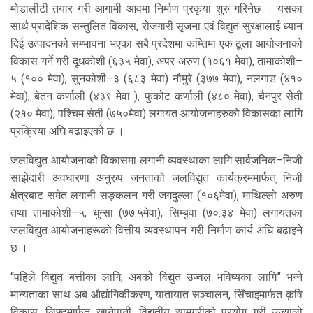
मोडालीटी तयार गरी आगामी आवमा निर्माण प्रकृया शुरु गरिनेछ । यसका
साथै प्रादेशिक सन्तुलित विकास, रोजगारी सृजना एवं विद्युत सुरक्षालाई ध्यान
दिई उत्पादनको सम्भावना भएका सबै प्रदेशमा कम्तिमा एक ठूला आयोजनाको
विकास गर्ने गरी दूधकोशी (६३५ मेवा), अपर अरुण (१०६१ मेवा), तामाकोशी–
५ (१०० मेवा), सुनकोशी–३ (६८३ मेवा) नौमुरे (३७७ मेवा), नलगाड (४१०
मेवा), बेतन कर्णाली (४३९ मेवा ), फुकोट कर्णाली (४८० मेवा), चैनपुर सेती
(२१० मेवा), पश्चिम सेती (७५०मेवा) लगायत आयोजनाहरुको विकासका लागि
प्रक्रिया अघि बढाइएको छ ।
जलविद्युत आयोजनाको विकासमा लगानी व्यवस्थाका लागि सार्वजनिक–निजी
साझेदारी अवधारणा अनुरुप जनताको जलविद्युत कार्यक्रममार्फत् निजी
क्षेत्रबाट समेत लगानी सङ्कलन गरी जगदुल्ला (१०६मेवा), माथिल्लो अरुण
तथा तामाकोशी–५, धुन्सा (७७.५मेवा), सिम्बुवा (७०.३४ मेवा) लगायतका
जलविद्युत आयोजनाहरूको वित्तीय व्यवस्थापन गरी निर्माण कार्य अघि बढाइने
छ ।
“पहिले विद्युत बत्तीका लागि, अबको विद्युत उज्वल भविष्यका लागि” भन्ने
मान्यताका साथ अब औद्योगिकीकरण, यातायात सञ्चालन, सिँचाइमार्फत कृषि
विकास, लिफ्टमार्फत खानेपानी, विद्युतीय सामग्रीको प्रयोग गरी उज्यालो