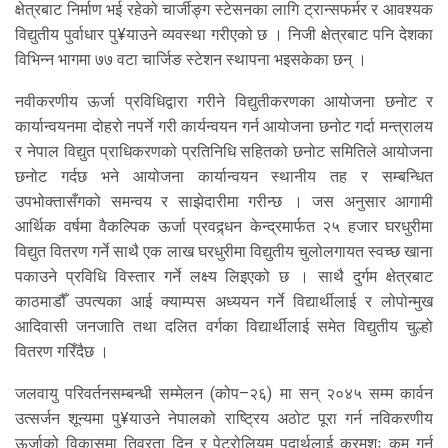
क्षेत्रबाट निर्माण भई रहेको चार्जीङ्ग स्टेसनका लागि ट्रान्सफर्मर र आवश्यक
विद्युतीय पुर्वाधार पु¥याउने व्यवस्था गरीएको छ । निजी क्षेत्रबाट पनि देशका
विभिन्न भागमा ७७ वटा चार्जिङ स्टेशन स्थापना भइसकेका छन् ।
नवीकरणीय ऊर्जा प्रविधिद्वारा गरीने विद्युतीकरणका आयोजना छनोट र
कार्यान्वयनमा दोहरो नपर्ने गरी कार्यन्वयन गर्न आयोजना छनोट गर्दा मन्त्रालय
र नेपाल विद्युत प्राधिकरणको प्रतिनिधि सहितको छनोट समितिले आयोजना
छनोट गर्दछ भने आयोजना कार्यान्वयन स्थानीय तह र सम्बन्धित
उपभोक्तासँगको समन्वय र साझेदारीमा गरीन्छ । जस अनुसार आगामी
आर्थिक वर्षमा वैकल्पिक ऊर्जा प्रवद्र्धन केन्द्रमार्फत २५ हजार घरधुरीमा
विद्युत वितरण गर्ने साथै एक लाख घरधुरीमा विद्युतीय चुलोलगायत स्वच्छ खाना
पकाउने प्रविधि विस्तार गर्ने लक्ष्य लिइएको छ । साथै दुर्गम क्षेत्रबाट
काठमाडौँ उपत्यका आई क्याम्पस अध्ययन गर्ने विद्यार्थीलाई र लोपोन्मुख
आदिवासी जनजाति तथा दलित वर्गका विद्यार्थीलाई समेत विद्युतीय चुल्हो
वितरण गरिँदैछ ।
जलवायु परिवर्तनसम्बन्धी सम्मेलन (कोप–२६) मा सन् २०४५ सम्म कार्वन
उत्सर्जन शून्यमा पु¥याउने नेपालको राष्ट्रिय अठोट पूरा गर्न नविकरणीय
ऊर्जाको विकासमा तिव्रता दिन र पेट्रोलियम पदार्थलाई क्रमशः कम गर्न