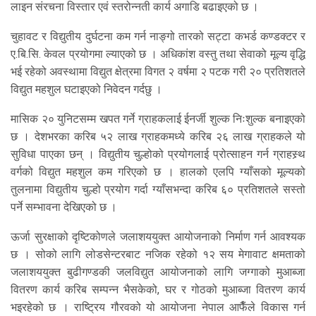
लाइन संरचना विस्तार एवं स्तरोन्नती कार्य अगाडि बढाइएको छ ।
चुहावट र विद्युतीय दुर्घटना कम गर्न नाङ्गो तारको सट्टा कभर्ड कण्डक्टर र
ए.बि.सि. केवल प्रयोगमा ल्याएको छ । अधिकांश वस्तु तथा सेवाको मूल्य वृद्धि
भई रहेको अवस्थामा विद्युत क्षेत्रमा विगत २ वर्षमा २ पटक गरी २० प्रतिशतले
विद्युत महशुल घटाइएको निवेदन गर्दछु ।
मासिक २० युनिटसम्म खपत गर्ने ग्राहकलाई ईनर्जी शुल्क निःशुल्क बनाइएको
छ । देशभरका करिब ५२ लाख ग्राहकमध्ये करिब २६ लाख ग्राहकले यो
सुविधा पाएका छन् । विद्युतीय चुल्होको प्रयोगलाई प्रोत्साहन गर्न ग्राहस्र्थ
वर्गको विद्युत महशुल कम गरिएको छ । हालको एलपि ग्याँसको मूल्यको
तुलनामा विद्युतीय चुल्हो प्रयोग गर्दा ग्याँसभन्दा करिब ६० प्रतिशतले सस्तो
पर्ने सम्भावना देखिएको छ ।
ऊर्जा सुरक्षाको दृष्टिकोणले जलाशययुक्त आयोजनाको निर्माण गर्न आवश्यक
छ । सोको लागि लोडसेन्टरबाट नजिक रहेको १२ सय मेगावाट क्षमताको
जलाशययुक्त बुढीगण्डकी जलविद्युत आयोजनाको लागि जग्गाको मुआब्जा
वितरण कार्य करिब सम्पन्न भैसकेको, घर र गोठको मुआब्जा वितरण कार्य
भइरहेको छ । राष्ट्रिय गौरवको यो आयोजना नेपाल आफैँले विकास गर्न