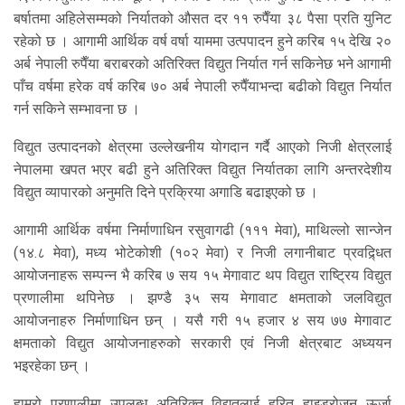
बर्षातमा अहिलेसम्मको निर्यातको औसत दर ११ रुपैँया ३८ पैसा प्रति युनिट
रहेको छ । आगामी आर्थिक वर्ष वर्षा याममा उत्पपादन हुने करिब १५ देखि २०
अर्ब नेपाली रुपैँया बराबरको अतिरिक्त विद्युत निर्यात गर्न सकिनेछ भने आगामी
पाँच वर्षमा हरेक वर्ष करिब ७० अर्ब नेपाली रुपैँयाभन्दा बढीको विद्युत निर्यात
गर्न सकिने सम्भावना छ ।
विद्युत उत्पादनको क्षेत्रमा उल्लेखनीय योगदान गर्दै आएको निजी क्षेत्रलाई
नेपालमा खपत भएर बढी हुने अतिरिक्त विद्युत निर्यातका लागि अन्तरदेशीय
विद्युत व्यापारको अनुमति दिने प्रक्रिया अगाडि बढाइएको छ ।
आगामी आर्थिक वर्षमा निर्माणाधिन रसुवागढी (१११ मेवा), माथिल्लो सान्जेन
(१४.८ मेवा), मध्य भोटेकोशी (१०२ मेवा) र निजी लगानीबाट प्रवद्र्धित
आयोजनाहरू सम्पन्न भै करिब ७ सय १५ मेगावाट थप विद्युत राष्ट्रिय विद्युत
प्रणालीमा थपिनेछ । झण्डै ३५ सय मेगावाट क्षमताको जलविद्युत
आयोजनाहरु निर्माणाधिन छन् । यसै गरी १५ हजार ४ सय ७७ मेगावाट
क्षमताको विद्युत आयोजनाहरुको सरकारी एवं निजी क्षेत्रबाट अध्ययन
भइरहेका छन् ।
हाम्रो प्रणालीमा उपलब्ध अतिरिक्त विद्युतलाई हरित हाइड्रोजन ऊर्जा