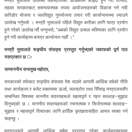
मन्त्री भुसालले उपलब्ध जलस्रोतको अधिकतम फाइदा हुने गरी तीनवटै
तहका सरकारबाट समन्वयात्मक रुपमा आयोजनाहरुको विकास गर्न नदी
करिडोर योजना र जलविद्युत गुरुयोजना तयार गरी कार्यान्वयनमा ल्याउने
उल्लेख गर्नुभयो । मन्त्री भुसालले पहिले विद्युत बत्तीका लागि मात्र प्रयोग
हुने गरेको उल्लेख गर्दै भन्नुभयो, “अबको विद्युत उज्वल भविष्यका लागि प्रयोग
हुने गरी कार्यक्रम बनाएर कार्यान्वन गर्छौँ ।”
मन्त्री भुसालले सङ्घीय संसद्मा प्रस्तुत गर्नुभएको जवाफको पूर्ण पाठ
यसप्रकार छ ः
सम्माननीय सभामुख महोदय,
सरकारको तर्फबाट सङ्घीय संसदमा पेश भएको आगामी आर्थिक वर्षको नीति
तथा कार्यक्रम र बजेट वक्तव्यमा ऊर्जा, जलस्रोत तथा सिँचाइ मन्त्रालयसँग
सम्बन्धित विषयमा माननीय सदस्यहरूले महत्वपूर्ण र गहन सल्लाह–सुझाव
दिनुभएको छ । माननीय सदस्यहरूको रचनात्मक र सिर्जनात्मक सल्लाह–
सुझाव र महत्वपूर्ण विचारका लागि हार्दिक कृतज्ञतासहित आभार व्यक्त गर्न
चाहन्छु ।
मन्त्रालयले आगामी आर्थिक वर्षमा प्रस्ताव गरेका कार्यक्रमहरूमा