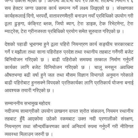
जग्गा उकास भएको छ । आगामी आ.व.मा थप ९० कि.मी. तटबन्ध निर्माण र ६
सय हेक्टर जग्गा उकास कार्य सम्पन्न गर्ने लक्ष्य लिइएको छ । संरक्षणका
कार्यहरूलाई दिगो, भरपर्दो, वातावरणमैत्री बनाउन नयाँ प्रविधिको उपयोग गरी
ठूला ढुङ्गा, कंक्रिट ब्लक, जियो ब्याग, टेरा डाइक, टेक रिभेटमेन्ट, टेरा
म्याट्रेस, टेरा ग्रीनजस्ता प्रबिधिको प्रयोग समेत सुरुवात गरिएको छ ।
देशको पहाडी भूभागमा हुने ठूला पहिरो नियन्त्रण कार्य सङ्घीय सरकारबाट
गर्ने र मझौला तथा साना पहिरोहरु प्रदेश तथा स्थानीय तहबाट गर्नेगरी बजेट
बिनियोजन गरिएको छ । बाढी पहिरोको समयमा तत्काल निर्माण गर्नुपर्ने
कार्यका लागि बजेट विनियोजन गरिएको छ । चालु मनसुन अवधिमा
औषतभन्दा बढी वर्षा हुने जल तथा मौसम विज्ञान विभागले अनुमान गरेकाले
बाढी पहिरोबाट हुनसक्ने विपदको प्रतिकार्यका लागि प्रतिकार्य योजना बनाई
आवश्यक तयारी गरिएको छ ।
सम्माननीय सभामुख महोदय
नदीजन्य सामाग्रीको उपयोग उत्खनन वापत स्रोत संकलन, नियमन स्थानीय
तहबाट हुँदै आएकोमा उठेको रकमबाट उक्त नदी प्रणालीको संरक्षण,
नियन्त्रण तथा सौन्दर्यीकरणका कार्य अनिवार्य रुपमा गर्नुपर्ने गरी नीतिगत
व्यवस्था मिलाउन जरुरी छ ।