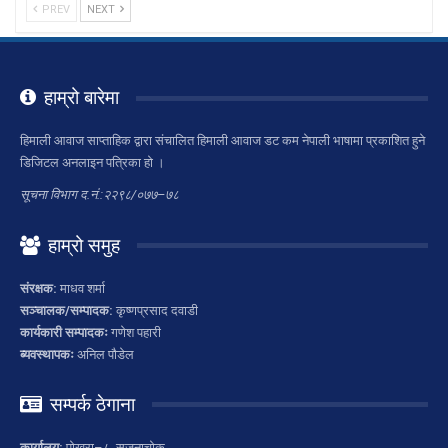
PREV
NEXT
हाम्रो बारेमा
हिमाली आवाज साप्ताहिक द्वारा संचालित हिमाली आवाज डट कम नेपाली भाषामा प्रकाशित हुने
डिजिटल अनलाइन पत्रिका हो ।
सूचना विभाग द.नं.:२२९८/०७७–७८
हाम्रो समुह
संरक्षक:
माधव शर्मा
सञ्चालक/सम्पादक:
कृष्णप्रसाद दवाडी
कार्यकारी सम्पादकः
गणेश पहारी
ब्यवस्थापकः
अनिल पौडेल
सम्पर्क ठेगाना
कार्यालय:
पोखरा–८, सृजनाचोक