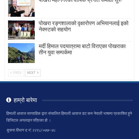
पोखरा रङ्गशालाको वृक्षारोपण अभियानलाई इको
नेक्स्टको सहयोग
मर्दी हिमाल पदयात्रामा बाटाे विराएका पाेखराका
तीन युवा सम्पर्कमा
PREV
NEXT
हाम्रो बारेमा
हिमाली आवाज साप्ताहिक द्वारा संचालित हिमाली आवाज डट कम नेपाली भाषामा प्रकाशित हुने
डिजिटल अनलाइन पत्रिका हो ।
सूचना विभाग द.नं.:२२९८/०७७–७८