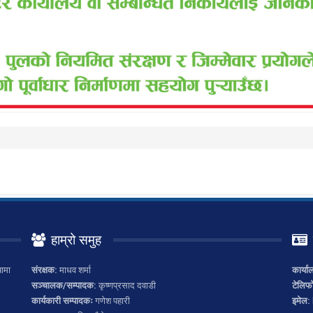
हाम्रो समुह
ामा
संरक्षक:
माधव शर्मा
कार्या
सञ्चालक/सम्पादक:
कृष्णप्रसाद दवाडी
टेलिफ
कार्यकारी सम्पादकः
गणेश पहारी
इमेल: