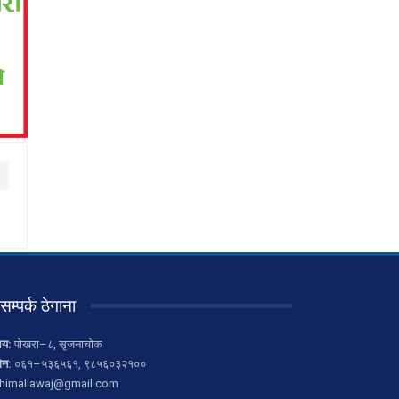
सम्पर्क ठेगाना
लय:
पोखरा–८, सृजनाचोक
ोन:
०६१–५३६५६१, ९८५६०३२१००
himaliawaj@gmail.com