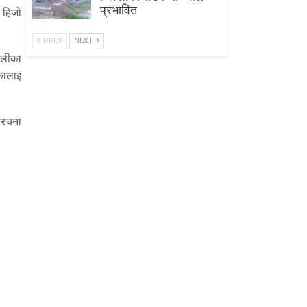
प्रभावित
े हिजो
PREV
NEXT
ेलीका
कालाइ
संरचना