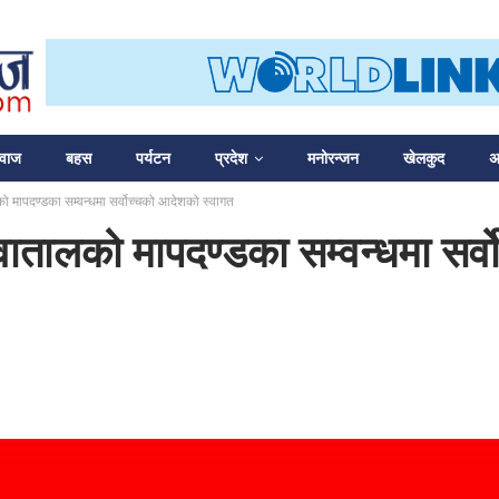
आवाज
बहस
पर्यटन
प्रदेश
मनोरन्जन
खेलकुद
अन
ो मापदण्डका सम्वन्धमा सर्वोच्चको आदेशको स्वागत
वातालको मापदण्डका सम्वन्धमा सर्