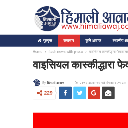
गृहपृष्‍ठ
समाचार
कृषि आवाज
स्थानीय 
Home
flash news with photo
वाइसियल कास्कीद्धारा फेवातालक
वाइसियल कास्कीद्धारा फे
On २०७९ असार १४ गते ,मंगलवार २१:३७
By
हिमाली आवाज
229