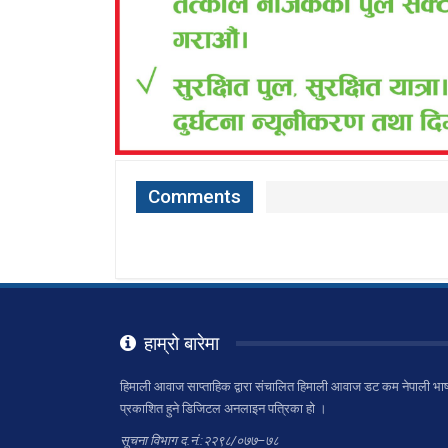
Comments
हाम्रो बारेमा
हिमाली आवाज साप्ताहिक द्वारा संचालित हिमाली आवाज डट कम नेपाली भाष
प्रकाशित हुने डिजिटल अनलाइन पत्रिका हो ।
सूचना विभाग द.नं.:२२९८/०७७–७८