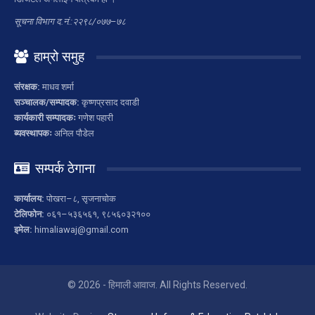
सूचना विभाग द.नं.:२२९८/०७७–७८
हाम्रो समुह
संरक्षक:
माधव शर्मा
सञ्चालक/सम्पादक:
कृष्णप्रसाद दवाडी
कार्यकारी सम्पादकः
गणेश पहारी
ब्यवस्थापकः
अनिल पौडेल
सम्पर्क ठेगाना
कार्यालय:
पोखरा–८, सृजनाचोक
टेलिफोन:
०६१–५३६५६१, ९८५६०३२१००
इमेल:
himaliawaj@gmail.com
© 2026 - हिमाली आवाज. All Rights Reserved.