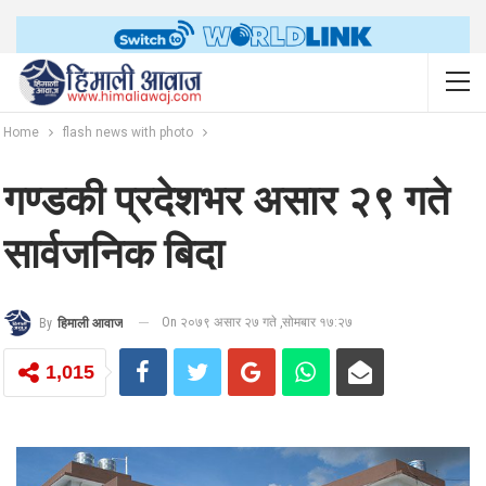
Home
flash news with photo
गण्डकी प्रदेशभर असार २९ गते
सार्वजनिक बिदा
On २०७९ असार २७ गते ,सोमबार १७:२७
By
हिमाली आवाज
1,015