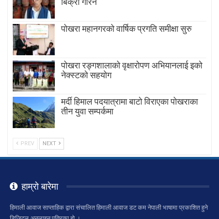
बिक्री गरिने
पोखरा महानगरको वार्षिक प्रगति समीक्षा सुरु
पोखरा रङ्गशालाको वृक्षारोपण अभियानलाई इको
नेक्स्टको सहयोग
मर्दी हिमाल पदयात्रामा बाटाे विराएका पाेखराका
तीन युवा सम्पर्कमा
PREV
NEXT
हाम्रो बारेमा
हिमाली आवाज साप्ताहिक द्वारा संचालित हिमाली आवाज डट कम नेपाली भाषामा प्रकाशित हुने
डिजिटल अनलाइन पत्रिका हो ।