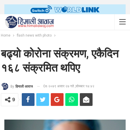
Home
flash news with photo
बढ्यो कोरोना संक्रमण, एकैदिन
१६८ संक्रमित थपिए
On २०७९ असार २७ गते ,सोमबार १७:४२
By
हिमाली आवाज
9