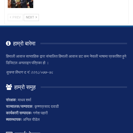
PREV
NEXT
हाम्रो बारेमा
हिमाली आवाज साप्ताहिक द्वारा संचालित हिमाली आवाज डट कम नेपाली भाषामा प्रकाशित हुने
डिजिटल अनलाइन पत्रिका हो ।
सूचना विभाग द.नं.:२२९८/०७७–७८
हाम्रो समुह
संरक्षक:
माधव शर्मा
सञ्चालक/सम्पादक:
कृष्णप्रसाद दवाडी
कार्यकारी सम्पादकः
गणेश पहारी
ब्यवस्थापकः
अनिल पौडेल