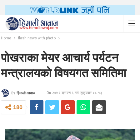
Home
flash news with photo
पोखराका मेयर आचार्य पर्यटन
मन्त्रालयको विषयगत समितिमा
On २०७९ श्रावण ६ गते ,शुक्रबार ०८:१३
By
हिमाली आवाज
180