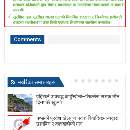
Comments
भर्खरैका समाचारहरु
पहिराले अवरुद्ध काहुँखोला–सिक्लेस सडक तीन
दिनपछि खुल्यो
गण्डकी प्रदेश खेलकुद पदक विवादित:मञ्चद्वारा
छानबिन र कारबाहीको माग