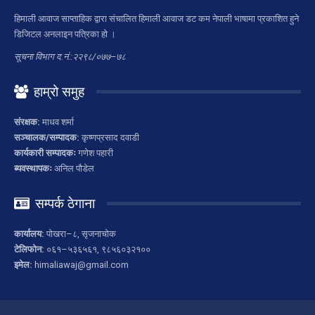
हिमाली आवाज साप्ताहिक द्वारा संचालित हिमाली आवाज डट कम नेपाली भाषामा प्रकाशित हुने
डिजिटल अनलाइन पत्रिका हो ।
सूचना विभाग द.नं.:२२९८/०७७–७८
हाम्रो समुह
संरक्षक:
माधव शर्मा
सञ्चालक/सम्पादक:
कृष्णप्रसाद दवाडी
कार्यकारी सम्पादकः
गणेश पहारी
ब्यवस्थापकः
अनिल पौडेल
सम्पर्क ठेगाना
कार्यालय:
पोखरा–८, सृजनाचोक
टेलिफोन:
०६१–५३६५६१, ९८५६०३२१००
इमेल:
himaliawaj@gmail.com