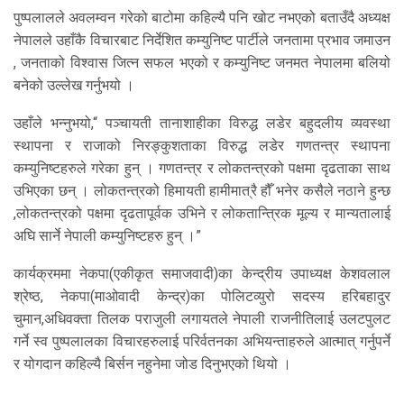
पुष्पलालले अवलम्वन गरेको बाटोमा कहिल्यै पनि खोट नभएको बताउँदै अध्यक्ष
नेपालले उहाँकै विचारबाट निर्देशित कम्युनिष्ट पार्टीले जनतामा प्रभाव जमाउन
, जनताको विश्वास जित्न सफल भएको र कम्युनिष्ट जनमत नेपालमा बलियो
बनेको उल्लेख गर्नुभयो ।
उहाँले भन्नुभयो,“ पञ्चायती तानाशाहीका विरुद्ध लडेर बहुदलीय व्यवस्था
स्थापना र राजाको निरङ्कुशताका विरुद्ध लडेर गणतन्त्र स्थापना
कम्युनिष्टहरुले गरेका हुन् । गणतन्त्र र लोकतन्त्रको पक्षमा दृढताका साथ
उभिएका छन् । लोकतन्त्रको हिमायती हामीमात्रै हौँ भनेर कसैले नठाने हुन्छ
,लोकतन्त्रको पक्षमा दृढतापूर्वक उभिने र लोकतान्त्रिक मूल्य र मान्यतालाई
अघि सार्ने नेपाली कम्युनिष्टहरु हुन् ।”
कार्यक्रममा नेकपा(एकीकृत समाजवादी)का केन्द्रीय उपाध्यक्ष केशवलाल
श्रेष्ठ, नेकपा(माओवादी केन्द्र)का पोलिटव्युरो सदस्य हरिबहादुर
चुमान,अधिवक्ता तिलक पराजुली लगायतले नेपाली राजनीतिलाई उलटपुलट
गर्ने स्व पुष्पलालका विचारहरुलाई परिर्वतनका अभियन्ताहरुले आत्मात् गर्नुपर्ने
र योगदान कहिल्यै बिर्सन नहुनेमा जोड दिनुभएको थियो ।