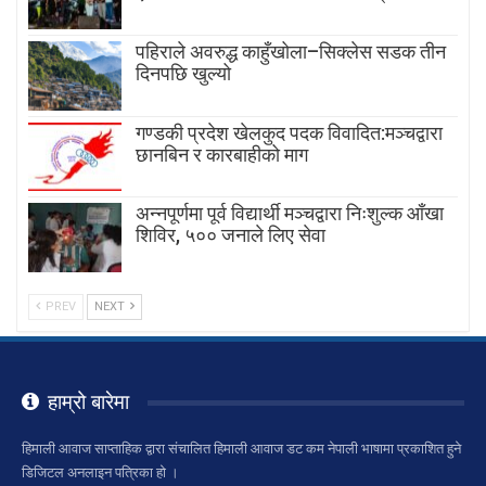
पहिराले अवरुद्ध काहुँखोला–सिक्लेस सडक तीन
दिनपछि खुल्यो
गण्डकी प्रदेश खेलकुद पदक विवादित:मञ्चद्वारा
छानबिन र कारबाहीको माग
अन्नपूर्णमा पूर्व विद्यार्थी मञ्चद्वारा निःशुल्क आँखा
शिविर, ५०० जनाले लिए सेवा
PREV
NEXT
हाम्रो बारेमा
हिमाली आवाज साप्ताहिक द्वारा संचालित हिमाली आवाज डट कम नेपाली भाषामा प्रकाशित हुने
डिजिटल अनलाइन पत्रिका हो ।