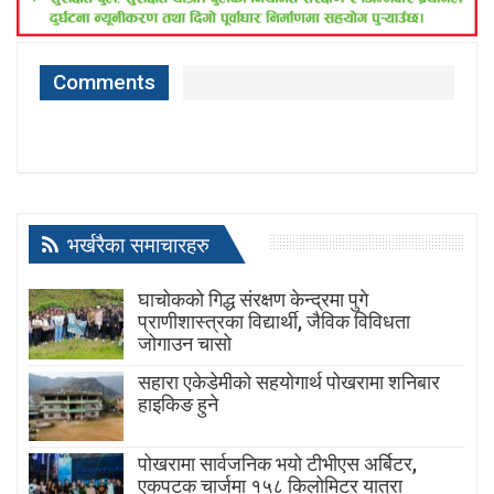
Comments
भर्खरैका समाचारहरु
घाचोकको गिद्ध संरक्षण केन्द्रमा पुगे
प्राणीशास्त्रका विद्यार्थी, जैविक विविधता
जोगाउन चासो
सहारा एकेडेमीको सहयोगार्थ पोखरामा शनिबार
हाइकिङ हुने
पोखरामा सार्वजनिक भयो टीभीएस अर्बिटर,
एकपटक चार्जमा १५८ किलोमिटर यात्रा