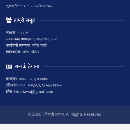
सूचना विभाग द.नं.:२२९८/०७७–७८
हाम्रो समुह
संरक्षक:
माधव शर्मा
सञ्चालक/सम्पादक:
कृष्णप्रसाद दवाडी
कार्यकारी सम्पादकः
गणेश पहारी
ब्यवस्थापकः
अनिल पौडेल
सम्पर्क ठेगाना
कार्यालय:
पोखरा–८, सृजनाचोक
टेलिफोन:
०६१–५३६५६१, ९८५६०३२१००
इमेल:
himaliawaj@gmail.com
© 2026 - हिमाली आवाज. All Rights Reserved.
Website Design:
Star nepal Infosys & Education Pvt. Ltd.