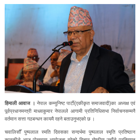
हिमाली आवाज ।
नेपाल कम्युनिष्ट पार्टी(एकीकृत समाजवादी)का अध्यक्ष एवं
पूर्वप्रधानमन्त्री माधवकुमार नेपालले आगामी प्रतिनिधिसभा निर्वाचनसम्मनै
वर्तमान सत्ता गठबन्धन कायमै रहने बताउनुभएको छ ।
चवालिसौँ पुष्पलाल स्मति दिवसका सन्दर्भमा पुष्पलाल स्मृति प्रतिष्ठान
कास्कीले आज पोखरामा आयोजना गरेको विचार गोष्ठीमा उहाँले प्रतिगमन