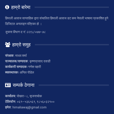
हाम्रो बारेमा
हिमाली आवाज साप्ताहिक द्वारा संचालित हिमाली आवाज डट कम नेपाली भाषामा प्रकाशित हुने
डिजिटल अनलाइन पत्रिका हो ।
सूचना विभाग द.नं.:२२९८/०७७–७८
हाम्रो समुह
संरक्षक:
माधव शर्मा
सञ्चालक/सम्पादक:
कृष्णप्रसाद दवाडी
कार्यकारी सम्पादकः
गणेश पहारी
ब्यवस्थापकः
अनिल पौडेल
सम्पर्क ठेगाना
कार्यालय:
पोखरा–८, सृजनाचोक
टेलिफोन:
०६१–५३६५६१, ९८५६०३२१००
इमेल:
himaliawaj@gmail.com