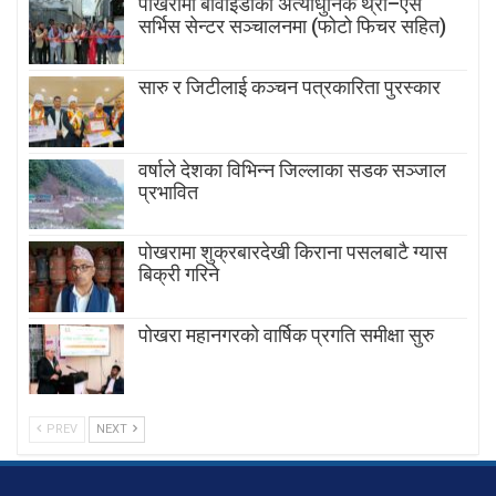
पोखरामा बीवाइडीको अत्याधुनिक थ्री–एस
सर्भिस सेन्टर सञ्चालनमा (फोटो फिचर सहित)
सारु र जिटीलाई कञ्चन पत्रकारिता पुरस्कार
वर्षाले देशका विभिन्न जिल्लाका सडक सञ्जाल
प्रभावित
पोखरामा शुक्रबारदेखी किराना पसलबाटै ग्यास
बिक्री गरिने
पोखरा महानगरको वार्षिक प्रगति समीक्षा सुरु
PREV
NEXT