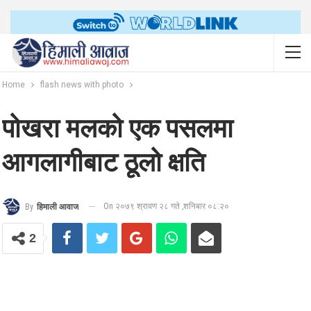
Home
flash news with photo
पोखरा मलको एक पसलमा
आगलागीबाट ठूलो क्षति
On २०७९ श्रावण २८ गते ,शनिबार ०८:२०
By
हिमाली आवाज
2