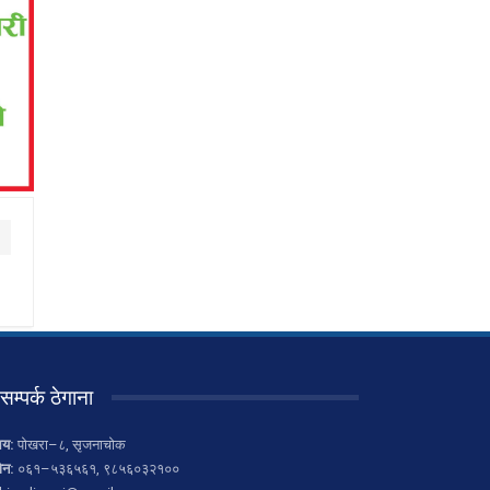
सम्पर्क ठेगाना
लय:
पोखरा–८, सृजनाचोक
ोन:
०६१–५३६५६१, ९८५६०३२१००