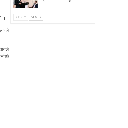
PREV
NEXT
हो ।
एकाले
ार्यले
नैपर्छ