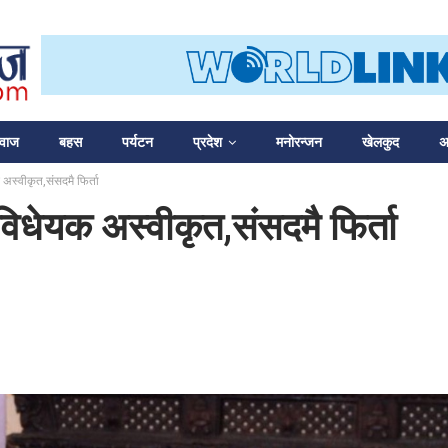
आवाज
बहस
पर्यटन
प्रदेश
मनोरन्जन
खेलकुद
अन
अस्वीकृत,संसदमै फिर्ता
विधेयक अस्वीकृत,संसदमै फिर्ता