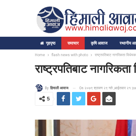
गृहपृष्‍ठ
समाचार
कृषि आवाज
स्थानीय 
Home
flash news with photo
राष्ट्रपतिबाट नागरिकता विधेयक 
राष्ट्रपतिबाट नागरिकता 
On २०७९ श्रावण २९ गते ,आईतवार २१:३७
By
हिमाली आवाज
5