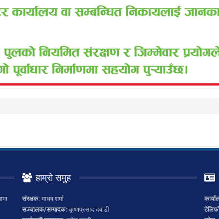
हाम्रो समुह
ामा
संरक्षक:
माधव शर्मा
कार्या
सञ्चालक/सम्पादक:
कृष्णप्रसाद दवाडी
टेलिफ