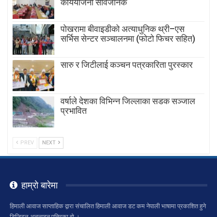
कार्ययोजना सार्वजनिक
पोखरामा बीवाइडीको अत्याधुनिक थ्री–एस
सर्भिस सेन्टर सञ्चालनमा (फोटो फिचर सहित)
सारु र जिटीलाई कञ्चन पत्रकारिता पुरस्कार
वर्षाले देशका विभिन्न जिल्लाका सडक सञ्जाल
प्रभावित
PREV
NEXT
हाम्रो बारेमा
हिमाली आवाज साप्ताहिक द्वारा संचालित हिमाली आवाज डट कम नेपाली भाषामा प्रकाशित हुने
डिजिटल अनलाइन पत्रिका हो ।