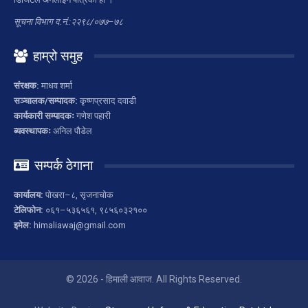
सूचना विभाग द.नं.:२२९८/०७७–७८
हाम्रो समुह
संरक्षक:
माधव शर्मा
सञ्चालक/सम्पादक:
कृष्णप्रसाद दवाडी
कार्यकारी सम्पादकः
गणेश पहारी
ब्यवस्थापकः
अनिल पौडेल
सम्पर्क ठेगाना
कार्यालय:
पोखरा–८, सृजनाचोक
टेलिफोन:
०६१–५३६५६१, ९८५६०३२१००
इमेल:
himaliawaj@gmail.com
© 2026 - हिमाली आवाज. All Rights Reserved.