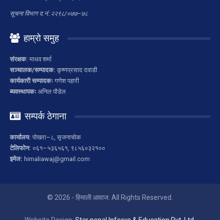
सूचना विभाग द.नं.:२२९८/०७७–७८
हाम्रो समुह
संरक्षक:
माधव शर्मा
सञ्चालक/सम्पादक:
कृष्णप्रसाद दवाडी
कार्यकारी सम्पादकः
गणेश पहारी
ब्यवस्थापकः
अनिल पौडेल
सम्पर्क ठेगाना
कार्यालय:
पोखरा–८, सृजनाचोक
टेलिफोन:
०६१–५३६५६१, ९८५६०३२१००
इमेल:
himaliawaj@gmail.com
© 2026 - हिमाली आवाज. All Rights Reserved.