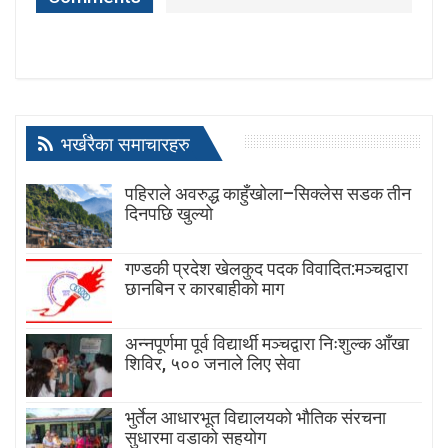
भर्खरैका समाचारहरु
पहिराले अवरुद्ध काहुँखोला–सिक्लेस सडक तीन
दिनपछि खुल्यो
गण्डकी प्रदेश खेलकुद पदक विवादित:मञ्चद्वारा
छानबिन र कारबाहीको माग
अन्नपूर्णमा पूर्व विद्यार्थी मञ्चद्वारा निःशुल्क आँखा
शिविर, ५०० जनाले लिए सेवा
भुर्तेल आधारभूत विद्यालयको भौतिक संरचना
सुधारमा वडाको सहयोग