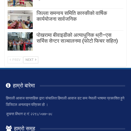
जिल्ला समन्वय समिति कास्कीको वार्षिक
कार्ययोजना सार्वजनिक
पोखरामा बीवाइडीको अत्याधुनिक थ्री–एस
सर्भिस सेन्टर सञ्चालनमा (फोटो फिचर सहित)
PREV
NEXT
हाम्रो बारेमा
हिमाली आवाज साप्ताहिक द्वारा संचालित हिमाली आवाज डट कम नेपाली भाषामा प्रकाशित हुने
डिजिटल अनलाइन पत्रिका हो ।
सूचना विभाग द.नं.:२२९८/०७७–७८
हाम्रो समुह