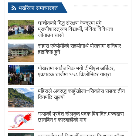
भर्खरैका समाचारहरु
घाचोकको गिद्ध संरक्षण केन्द्रमा पुगे
प्राणीशास्त्रका विद्यार्थी, जैविक विविधता
जोगाउन चासो
सहारा एकेडेमीको सहयोगार्थ पोखरामा शनिबार
हाइकिङ हुने
पोखरामा सार्वजनिक भयो टीभीएस अर्बिटर,
एकपटक चार्जमा १५८ किलोमिटर यात्रा
पहिराले अवरुद्ध काहुँखोला–सिक्लेस सडक तीन
दिनपछि खुल्यो
गण्डकी प्रदेश खेलकुद पदक विवादित:मञ्चद्वारा
छानबिन र कारबाहीको माग