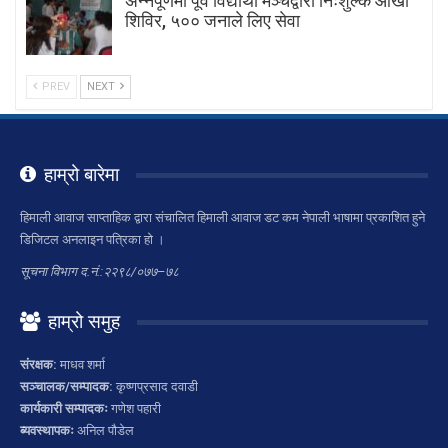
अन्नपूर्णमा पूर्व विद्यार्थी मञ्चद्वारा निःशुल्क आँखा
शिविर, ५०० जनाले लिए सेवा
PREV
NEXT
हाम्रो बारेमा
हिमाली आवाज साप्ताहिक द्वारा संचालित हिमाली आवाज डट कम नेपाली भाषामा प्रकाशित हुने
डिजिटल अनलाइन पत्रिका हो ।
सूचना विभाग द.नं.:२२९८/०७७–७८
हाम्रो समुह
संरक्षक:
माधव शर्मा
सञ्चालक/सम्पादक:
कृष्णप्रसाद दवाडी
कार्यकारी सम्पादकः
गणेश पहारी
ब्यवस्थापकः
अनिल पौडेल