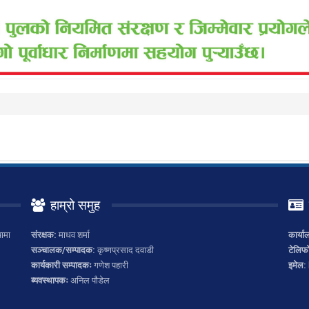
हाम्रो समुह
ामा
संरक्षक:
माधव शर्मा
कार्या
सञ्चालक/सम्पादक:
कृष्णप्रसाद दवाडी
टेलिफ
कार्यकारी सम्पादकः
गणेश पहारी
इमेल:
ब्यवस्थापकः
अनिल पौडेल