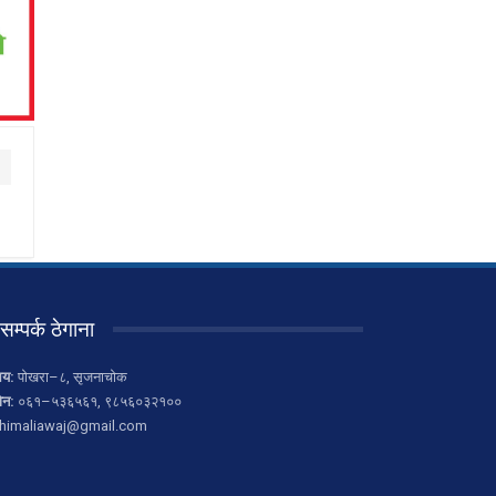
सम्पर्क ठेगाना
लय:
पोखरा–८, सृजनाचोक
ोन:
०६१–५३६५६१, ९८५६०३२१००
himaliawaj@gmail.com