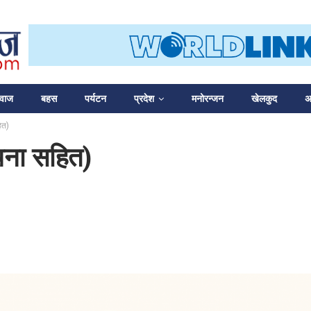
आवाज
बहस
पर्यटन
प्रदेश
मनोरन्जन
खेलकुद
अन
ित)
चना सहित)