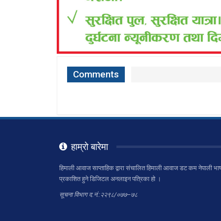
Comments
हाम्रो बारेमा
हिमाली आवाज साप्ताहिक द्वारा संचालित हिमाली आवाज डट कम नेपाली भाष
प्रकाशित हुने डिजिटल अनलाइन पत्रिका हो ।
सूचना विभाग द.नं.:२२९८/०७७–७८