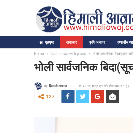
गृहपृष्‍ठ
समाचार
कृषि आवाज
स्थानीय 
Home
flash news with photo
भोली सार्वजनिक बिदा(सूचना सह
भोली सार्वजनिक बिदा(सू
On २०७९ भाद्र २१ गते ,मंगलवार १८:३९
By
हिमाली आवाज
127