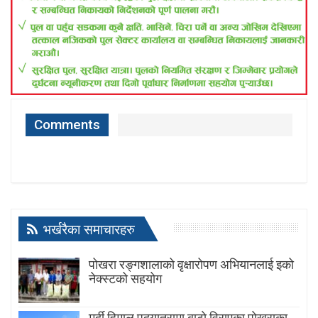
Comments
भर्खरैका समाचारहरु
पोखरा रङ्गशालाको वृक्षारोपण अभियानलाई इको
नेक्स्टको सहयोग
मर्दी हिमाल पदयात्रामा बाटाे विराएका पाेखराका