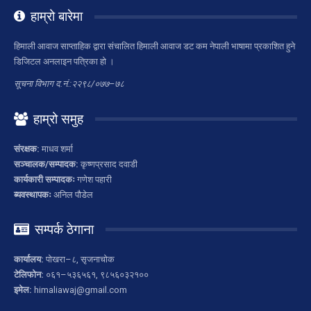
हाम्रो बारेमा
हिमाली आवाज साप्ताहिक द्वारा संचालित हिमाली आवाज डट कम नेपाली भाषामा प्रकाशित हुने
डिजिटल अनलाइन पत्रिका हो ।
सूचना विभाग द.नं.:२२९८/०७७–७८
हाम्रो समुह
संरक्षक:
माधव शर्मा
सञ्चालक/सम्पादक:
कृष्णप्रसाद दवाडी
कार्यकारी सम्पादकः
गणेश पहारी
ब्यवस्थापकः
अनिल पौडेल
सम्पर्क ठेगाना
कार्यालय:
पोखरा–८, सृजनाचोक
टेलिफोन:
०६१–५३६५६१, ९८५६०३२१००
इमेल:
himaliawaj@gmail.com