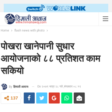
Home
flash news with photo
पोखरा खानेपानी सुधार
आयोजनाको ८८ प्रतिशत काम
सकियो
On २०७९ भाद्र २८ गते ,मंगलवार ०८:१९
By
हिमाली आवाज
137