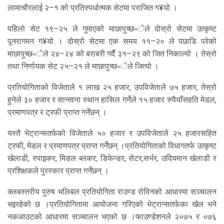
लामाचौरलाई २–१ को प्रतिस्पर्धात्मक सेटमा पराजित ग¥यो ।
पहिलो सेट १९–२५ ले गुमाएको माछापुच्छ«ेले दोस्रो सेटमा उत्कृष्ट
पूनरागमन ग¥यो । दोस्रो सेटमा एक समय ११–२० ले पछाडि परेको
माछापुच्छ«ेले २४–२४ को बराबरी गर्दै ३१–२९ को जित निकाल्यो । तेस्रो
तथा निर्णायक सेट २५–२१ ले माछापुच्छ«ेले जित्यो ।
प्रतियोगिताको विजेताले १ लाख २५ हजार, उपविजेताले ७५ हजार, तेस्रो
हुनेले ३० हजार र सान्त्वना स्थान हासिल गर्नेले १५ हजार रुपैयाँसहति मेडल,
प्रमाणपत्र र ट्रफी प्राप्त गर्नेछन् ।
यस्तै भेट्रान्सतर्फको विजेताले ५० हजार र उपविजेताले २५ हजारसहित
ट्रफी, मेडल र प्रमाणपत्र प्राप्त गर्नेछन् ।प्रतियोगिताको विधागतर्फ उत्कृष्ट
खेलाडी, स्पाइकर, मिडल ब्लकर, डिफेन्डर, सेटर,सर्भर, उदियमान खेलाडी र
प्रशिक्षकले पुरस्कार प्राप्त गर्नेछन् ।
क्लबस्तरीय पुरुष भलिबल प्रतियोगिता राउण्ड रोविनको आधारमा सञ्चालन
भइरहेको छ ।प्रतियोगितामा आयोजना गरिएको भेट्रान्सतर्फका खेल भने
नकआउटको आधारमा सञ्चालन भएको छ ।फाउण्डेशनले २०७५ र ०७६