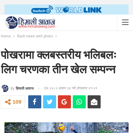
Home
flash news with photo
पोखरामा क्लबस्तरीय भलिबलः
लिग चरणका तीन खेल सम्पन्न
On २०८२ असार २४ गते ,मंगलवार २१:५१
By
हिमाली आवाज
109