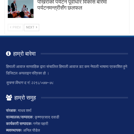
पाेखराकाे पर्यटन पूर्वाधार विकास बारेमा
पर्यटनमन्त्रीसँग छलफल
PREV
NEXT
हाम्रो बारेमा
हिमाली आवाज साप्ताहिक द्वारा संचालित हिमाली आवाज डट कम नेपाली भाषामा प्रकाशित हुने
डिजिटल अनलाइन पत्रिका हो ।
सूचना विभाग द.नं.:२२९८/०७७–७८
हाम्रो समुह
संरक्षक:
माधव शर्मा
सञ्चालक/सम्पादक:
कृष्णप्रसाद दवाडी
कार्यकारी सम्पादकः
गणेश पहारी
ब्यवस्थापकः
अनिल पौडेल