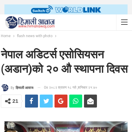
Home
flash news with photo
नेपाल अडिटर्स एसोसियसन
(अडान)को २० औ स्थापना दिवस
On २०८२ श्रावण १८ गते ,शनिबार २१:४०
By
हिमाली आवाज
21