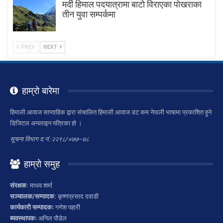
मर्दी हिमाल पदयात्रामा बाटाे विराएका पाेखराका
तीन युवा सम्पर्कमा
PREV
NEXT
हाम्रो बारेमा
हिमाली आवाज साप्ताहिक द्वारा संचालित हिमाली आवाज डट कम नेपाली भाषामा प्रकाशित हुने
डिजिटल अनलाइन पत्रिका हो ।
सूचना विभाग द.नं.:२२९८/०७७–७८
हाम्रो समुह
संरक्षक:
माधव शर्मा
सञ्चालक/सम्पादक:
कृष्णप्रसाद दवाडी
कार्यकारी सम्पादकः
गणेश पहारी
ब्यवस्थापकः
अनिल पौडेल