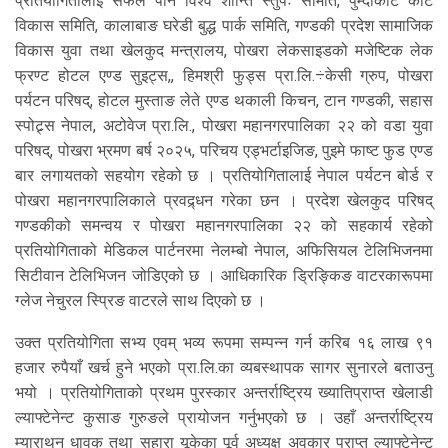
प्रतियोगितालाई सफल पार्न विश्व शान्ति स्तुपः समिति, पुम्दीकोट कोट
विकास समिति, कालाबाङ घरेडी बुद्ध पार्क समिति, गण्डकी प्रदेश सामाजिक
विकास युवा तथा खेलकुद मन्त्रालय, पोखरा लेकसाइडको मजेष्टिक लेक
फ्रण्ट होटल एण्ड सुइट्स,, हिमश्री फुड्स प्रा.लि.÷केसी ग्रुप, पोखरा
पर्यटन परिषद्, होटल मुस्ताङ लेते एण्ड थकाली किचन, टान गण्डकी, सहास
स्पोट्र्स नेपाल, अटोवेज प्रा.लि., पोखरा महानगरपालिका २२ को वडा युवा
परिषद्, पोखरा भ्रमण बर्ष २०२५, परिचय एड्भर्टाइजिङ, पुइमे फाष्ट फुड एण्ड
बार लगायतको सहयोग रहेको छ । प्रतियोगितालाई नेपाल पर्यटन बोर्ड र
पोखरा महानगरपालिकाले प्रवद्र्धन गरेका छन । प्रदेश खेलकुद परिषद्
गण्डकीको समन्वय र पोखरा महानगरपालिका २२ को सहकार्य रहेको
प्रतियोगिताको मेडिकल पार्टनरमा नेलम्बो नेपाल, अफिसियल टेलिभिजनमा
सिटीवान टेलिभिजन जोडिएको छ । आधिकारिक ड्रिङ्किङ वाटरकारूपमा
ग्लेज नेचुरल स्प्रिङ वाटरले साथ दिएको छ ।
उक्त प्रतियोगिता सभ्य एवम् भव्य रूपमा सम्पन्न गर्न करिब १६ लाख ९१
हजार रुपैयाँ खर्च हुने भएको प्रा.लि.का व्यबस्थापक सागर सुनारले बताउनु
भयो । प्रतियोगिताको प्रथम पुरस्कार अन्तर्राष्ट्रिय ख्यातिप्राप्त खेलाडी
ल्याफ्टेनेन्ट कुसाङ गुरुङले प्रायोजन गर्नुभएको छ । उहाँ अन्तर्राष्ट्रिय
म्याराथन धावक तथा सहारा यूकेका पूर्व अध्यक्ष अवकार प्राप्त ल्याफ्टेनेन्ट