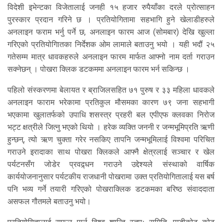
विदेशी इभेन्टका विजेतालाई जनही १५ हजार रुपैयाँका दरले प्रोत्साहन
पुरस्कार प्रदान गरिने छ । प्रतियोगितामा सहभागि हुने खेलाडीहरुले
अनलाइन फराम भर्नु पर्ने छ, अनलाइन फारम आज (सोमबार) देखि खुल्ला
गरिएको प्रतियोगिातका निर्देशक ओम लामाले बताउनु भयो । यही भदौं २५
गतेसम्म मात्र धावकहरुले अनलाइन फारम मार्फत आफ्नो नाम दर्ता गराउन
सक्नेछन् । पोखरा क्लिक डटकममा अनलाइन फारम भर्न सकिन्छ ।
पहिलो संस्करणमा बेलायत र ब्राजिलसहित ७१ पुरुष र ३३ महिला धावकले
अनलाइन फाराम भरेकामा प्रतिकुल मौसमका कारण ७९ जना सहभागी
भएकामा खुलातर्फको उपाधि शसस्त्र प्रहरी बल एपीएफ क्लवका निरोज
भट्ट क्षत्रीले जित्नु भएको थियो । हरेक व्यक्ति जननी र जन्मभूमिप्रति ऋणी
हुन्छन्, त्यो ऋण चुक्ता गरेर नसकिए तापनि जन्मभूमिलाई विश्वमा परिचित
गराउने इरादाका साथ पोखरा क्लिकले आफ्नै क्षेत्रलाई सञ्चार र खेल
पर्यटनसँग जोडेर प्रवद्र्धन गराउने उद्देश्यले संस्थाको वार्षिक
कार्ययोजनानुसार पर्यटकीय राजधानी पोखरामा उक्त प्रतियोगितालाई यस बर्ष
पनि भव्य गर्ने तयारी गरिएको पोखराक्लिक डटकमका बरिष्ठ संवाददाता
असफल गौतमले बताउनु भयो।