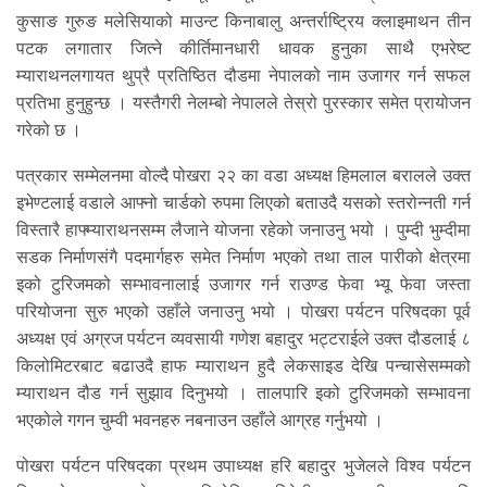
कुसाङ गुरुङ मलेसियाको माउन्ट किनाबालु अन्तर्राष्ट्रिय क्लाइमाथन तीन
पटक लगातार जित्ने कीर्तिमानधारी धावक हुनुका साथै एभरेष्ट
म्याराथनलगायत थुप्रै प्रतिष्ठित दौडमा नेपालको नाम उजागर गर्न सफल
प्रतिभा हुनुहुन्छ । यस्तैगरी नेलम्बो नेपालले तेस्रो पुरस्कार समेत प्रायोजन
गरेको छ ।
पत्रकार सम्मेलनमा वोल्दै पोखरा २२ का वडा अध्यक्ष हिमलाल बरालले उक्त
इभेण्टलाई वडाले आफ्नो चार्डको रुपमा लिएको बताउदै यसको स्तरोन्नती गर्न
विस्तारै हाफ्म्याराथनसम्म लैजाने योजना रहेको जनाउनु भयो । पुम्दी भुम्दीमा
सडक निर्माणसंगै पदमार्गहरु समेत निर्माण भएको तथा ताल पारीको क्षेत्रमा
इको टुरिजमको सम्भावनालाई उजागर गर्न राउण्ड फेवा भ्यू फेवा जस्ता
परियोजना सुरु भएको उहाँले जनाउनु भयो । पोखरा पर्यटन परिषदका पूर्व
अध्यक्ष एवं अग्रज पर्यटन व्यवसायी गणेश बहादुर भट्टराईले उक्त दौडलाई ८
किलोमिटरबाट बढाउदै हाफ म्याराथन हुदै लेकसाइड देखि पन्चासेसम्मको
म्याराथन दौड गर्न सुझाव दिनुभयो । तालपारि इको टुरिजमको सम्भावना
भएकोले गगन चुम्वी भवनहरु नबनाउन उहाँले आग्रह गर्नुभयो ।
पोखरा पर्यटन परिषदका प्रथम उपाध्यक्ष हरि बहादुर भुजेलले विश्व पर्यटन