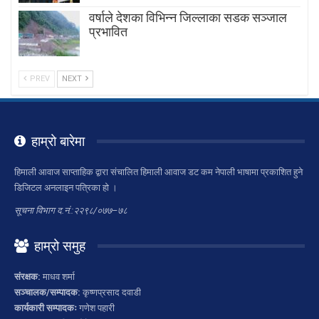
वर्षाले देशका विभिन्न जिल्लाका सडक सञ्जाल
प्रभावित
PREV
NEXT
हाम्रो बारेमा
हिमाली आवाज साप्ताहिक द्वारा संचालित हिमाली आवाज डट कम नेपाली भाषामा प्रकाशित हुने
डिजिटल अनलाइन पत्रिका हो ।
सूचना विभाग द.नं.:२२९८/०७७–७८
हाम्रो समुह
संरक्षक:
माधव शर्मा
सञ्चालक/सम्पादक:
कृष्णप्रसाद दवाडी
कार्यकारी सम्पादकः
गणेश पहारी