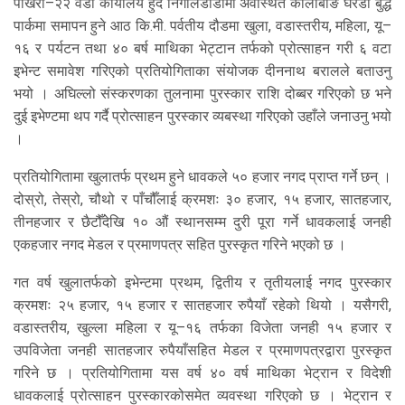
पोखरा–२२ वडा कार्यालय हुँदै निगालेडाँडामा अवस्थित कालाबाङ घरेडी बुद्ध
पार्कमा समापन हुने आठ कि.मी. पर्वतीय दौडमा खुला, वडास्तरीय, महिला, यू–
१६ र पर्यटन तथा ४० बर्ष माथिका भेट्टान तर्फको प्रोत्साहन गरी ६ वटा
इभेन्ट समावेश गरिएको प्रतियोगिताका संयोजक दीननाथ बरालले बताउनु
भयो । अघिल्लो संस्करणका तुलनामा पुरस्कार राशि दोब्बर गरिएको छ भने
दुई इभेण्टमा थप गर्दै प्रोत्साहन पुरस्कार व्यबस्था गरिएको उहाँले जनाउनु भयो
।
प्रतियोगितामा खुलातर्फ प्रथम हुने धावकले ५० हजार नगद प्राप्त गर्ने छन् ।
दोस्रो, तेस्रो, चौथो र पाँचौँलाई क्रमशः ३० हजार, १५ हजार, सातहजार,
तीनहजार र छैटौँदेखि १० औं स्थानसम्म दुरी पूरा गर्ने धावकलाई जनही
एकहजार नगद मेडल र प्रमाणपत्र सहित पुरस्कृत गरिने भएको छ ।
गत वर्ष खुलातर्फको इभेन्टमा प्रथम, द्वितीय र तृतीयलाई नगद पुरस्कार
क्रमशः २५ हजार, १५ हजार र सातहजार रुपैयाँ रहेको थियो । यसैगरी,
वडास्तरीय, खुल्ला महिला र यू–१६ तर्फका विजेता जनही १५ हजार र
उपविजेता जनही सातहजार रुपैयाँसहित मेडल र प्रमाणपत्रद्वारा पुरस्कृत
गरिने छ । प्रतियोगितामा यस वर्ष ४० वर्ष माथिका भेट्रान र विदेशी
धावकलाई प्रोत्साहन पुरस्कारकोसमेत व्यवस्था गरिएको छ । भेट्रान र