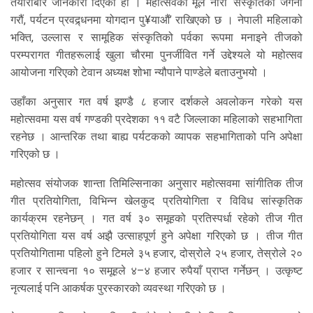
तयारीबारे जानकारी दिएको हो । महोत्सवको मूल नारा ‘संस्कृतिको जगेर्ना
गरौं, पर्यटन प्रवद्र्धनमा योगदान पु¥याऔं’ राखिएको छ । नेपाली महिलाको
भक्ति, उल्लास र सामूहिक संस्कृतिको पर्वका रूपमा मनाइने तीजको
परम्परागत गीतहरूलाई खुला चौरमा पुनर्जीवित गर्ने उद्देश्यले यो महोत्सव
आयोजना गरिएको टेवान अध्यक्ष शोभा न्यौपाने पाण्डेले बताउनुभयो ।
उहाँका अनुसार गत वर्ष झण्डै ८ हजार दर्शकले अवलोकन गरेको यस
महोत्सवमा यस वर्ष गण्डकी प्रदेशका ११ वटै जिल्लाका महिलाको सहभागिता
रहनेछ । आन्तरिक तथा बाह्य पर्यटकको व्यापक सहभागिताको पनि अपेक्षा
गरिएको छ ।
महोत्सव संयोजक शान्ता तिमिल्सिनाका अनुसार महोत्सवमा सांगीतिक तीज
गीत प्रतियोगिता, विभिन्न खेलकुद प्रतियोगिता र विविध सांस्कृतिक
कार्यक्रम रहनेछन् । गत वर्ष ३० समूहको प्रतिस्पर्धा रहेको तीज गीत
प्रतियोगिता यस वर्ष अझै उत्साहपूर्ण हुने अपेक्षा गरिएको छ । तीज गीत
प्रतियोगितामा पहिलो हुने टिमले ३५ हजार, दोस्रोले २५ हजार, तेस्रोले २०
हजार र सान्त्वना १० समूहले ४–४ हजार रुपैयाँ प्राप्त गर्नेछन् । उत्कृष्ट
नृत्यलाई पनि आकर्षक पुरस्कारको व्यवस्था गरिएको छ ।