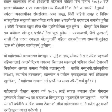
टेवान महासचिव शोभा अधिकारी पौडेलले पहिलो दिन विहान १०ः३० बजे
हल्लनचोकबाट बाजागाजासहित भव्य ¥याली निकालिने जानकारी दिनुभयो ।
पर्यटन व्यवसायीका संघसंस्था, आमा समूह, दिदी बहिनी समूह र विविध
सांस्कृतिक समूहको सहभागिता रहने उक्त ¥यालीपछि उद्घाटन समारोह हुनेछ
। सोही दिनबाट खुला तीज गीत प्रतियोगिता सुरु हुनेछ । दोस्रो दिन विहान
१० बजेबाट खेलकुद प्रतियोगिता सुरु हुनेछ । रस्साकसी, घैंटो फुटाउने,
साडी दौड जस्ता रमाइला खेलकुदसँगै महिला सशक्तीकरण सम्बन्धी दुईवटा
‘टक सो’ (संवाद कार्यक्रम) हुनेछन् ।
यो महोत्सवले परम्परागत वेशभूषा, सामूहिक नृत्य, लोकसंगीत र परिकारहरूको
पहिचानलाई अन्तर्राष्ट्रिय जगतमा चिनाउन महत्वपूर्ण भूमिका खेल्ने टेवानकी
निवर्तमान अध्यक्ष कमला गिरीले बताउनुभयो । उहाँले भन्नुभयो,‘सांस्कृतिक
संरक्षण, स्थानीय हस्तकला, खानपान र पर्यटन प्रवद्र्धनका नयाँ ढोकाहरू
खुल्नेछन् ।’ महोत्सव सम्पन्न गर्न झण्डै १७ लाख रुपैयाँ खर्च हुने छ ।
महोत्सवले पोखरा भ्रमण वर्ष २०२५ लाई सफल बनाउन ठोस योगदान
पु¥याउने पोखरा–६ का वडाध्यक्ष विष्णुबहादुर भट्टराईले बताउनुभयो । उहाँले
आगामी वर्षदेखि वार्षिक रुपमा टेवानको तीज महोत्सवका लागि बजेट छुट्याउने
प्रतिवद्धता व्यक्त गर्नुभयो ।