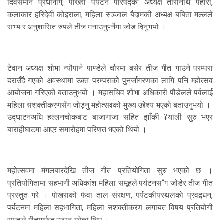
दिवसमान प्रधानांग, पोखरा पर्यटन परिषद्का अध्यक्ष तारानाथ पहारी,
कलाकार हरिदेवी कोइराला, महिला सञ्जाल बैदामकी अध्यक्ष बबिता मल्लले
सभ्य र अनुशासित रुपले तीज मनाउनुपर्नेमा जोड दिनुभयो ।
टेवान अध्यक्ष शोभा न्यौपाने पाण्डेले चौरमा बसेर तीज गीत गाउने परम्परा
हराउँदै गएको अवस्थामा उक्त परम्पराको पुनर्जागरणका लागि पनि महोत्सव
आयोजना गरिएको बताउनुभयो । महासचिव शोभा अधिकारी पौडेलले पर्वलाई
महिला सशक्तीकरणसँग जोड्नु महोत्सवको मुख्य उद्देश्य भएको बताउनुभयो ।
उद्घाटनअघि हल्लनचोकबाट बाजागाजा सहित झाँकी ¥याली सुरु भएर
बाराहीघाटमा आएर समारोहमा परिणत भएको थियो ।
महोत्सवमा मंगलबारदेखि तीज गीत प्रतियोगिता सुरु भएको छ ।
प्रतियोगितामा सहभागी अधिकांश महिला समूहले पर्यटनस“ग जोडेर तीज गीत
प्रस्तुत गरे । पोखराको फेवा ताल संरक्षण, पर्यटकीयस्थलको प्रवद्र्धन,
पर्यटनमा महिला सहभागिता, महिला सशक्तीकरण लगायत विषय प्रतियोगी
समूहले गीतमार्फत उठान गरेका थिए ।