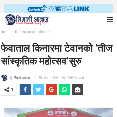
Home
flash news with photo
फेवाताल किनारमा टेवानको ‘तीज
सांस्कृतिक महोत्सव’सुरु
On २०८२ भाद्र १० गते ,मंगलवार १८:५४
By
हिमाली आवाज
1