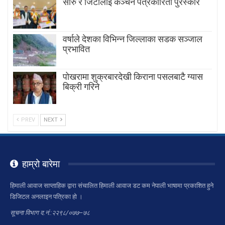
सारु र जिटीलाई कञ्चन पत्रकारिता पुरस्कार
वर्षाले देशका विभिन्न जिल्लाका सडक सञ्जाल
प्रभावित
पोखरामा शुक्रबारदेखी किराना पसलबाटै ग्यास
बिक्री गरिने
PREV
NEXT
हाम्रो बारेमा
हिमाली आवाज साप्ताहिक द्वारा संचालित हिमाली आवाज डट कम नेपाली भाषामा प्रकाशित हुने
डिजिटल अनलाइन पत्रिका हो ।
सूचना विभाग द.नं.:२२९८/०७७–७८