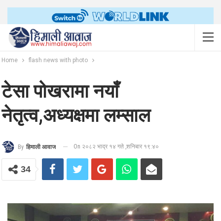
Home
flash news with photo
टेसा पोखरामा नयाँ
नेतृत्व,अध्यक्षमा लम्साल
On २०८२ भाद्र १४ गते ,शनिबार १९:४०
By
हिमाली आवाज
34