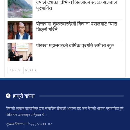
वर्षाले देशका विभिन्न जिल्लाका सडक सञ्जाल
प्रभावित
पोखरामा शुक्रबारदेखी किराना पसलबाटै ग्यास
बिक्री गरिने
पोखरा महानगरको वार्षिक प्रगति समीक्षा सुरु
PREV
NEXT
हाम्रो बारेमा
हिमाली आवाज साप्ताहिक द्वारा संचालित हिमाली आवाज डट कम नेपाली भाषामा प्रकाशित हुने
डिजिटल अनलाइन पत्रिका हो ।
सूचना विभाग द.नं.:२२९८/०७७–७८