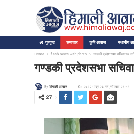
गृहपृष्‍ठ
समाचार
कृषि आवाज
स्थानीय 
Home
flash news with photo
गण्डकी प्रदेशसभा सचिवालय सचिव
गण्डकी प्रदेशसभा सचिवाल
On २०८२ भाद्र २३ गते ,सोमबार २१:५१
By
हिमाली आवाज
27