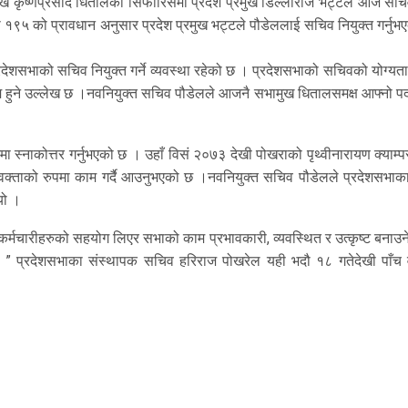
 कृष्णप्रसाद धितालको सिफारिसमा प्रदेश प्रमुख डिल्लीराज भट्टले आज सच
 १९५ को प्रावधान अनुसार प्रदेश प्रमुख भट्टले पौडेललाई सचिव नियुक्त गर्नुभ
रदेशसभाको सचिव नियुक्त गर्ने व्यवस्था रहेको छ । प्रदेशसभाको सचिवको योग्यत
जिम हुने उल्लेख छ ।नवनियुक्त सचिव पौडेलले आजनै सभामुख धितालसमक्ष आफ्नो प
नमा स्नाकोत्तर गर्नुभएको छ । उहाँ विसं २०७३ देखी पोखराको पृथ्वीनारायण क्याम
अधिवक्ताको रुपमा काम गर्दै आउनुभएको छ ।नवनियुक्त सचिव पौडेलले प्रदेशसभाक
यो ।
र्मचारीहरुको सहयोग लिएर सभाको काम प्रभावकारी, व्यवस्थित र उत्कृष्ट बनाउन
 ” प्रदेशसभाका संस्थापक सचिव हरिराज पोखरेल यही भदौ १८ गतेदेखी पाँच वर