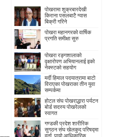
पोखरामा शुक्रबारदेखी
किराना पसलबाटै ग्यास
बिक्री गरिने
पोखरा महानगरको वार्षिक
प्रगति समीक्षा सुरु
पोखरा रङ्गशालाको
वृक्षारोपण अभियानलाई इको
नेक्स्टको सहयोग
मर्दी हिमाल पदयात्रामा बाटाे
विराएका पाेखराका तीन युवा
सम्पर्कमा
होटल संघ पोखराद्धारा पर्यटन
बोर्ड सदस्य पोखरेलको
स्वागत
गण्डकी प्रदेश शारीरिक
सुगठन संघ खेलकुद परिषद्मा
दर्ता, पायाे आधिकारिक