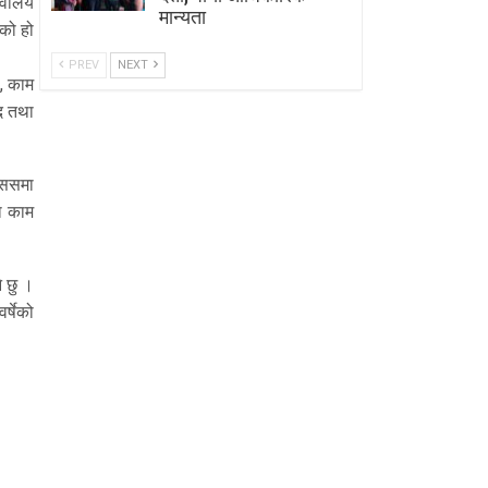
िवालय
मान्यता
एको हो
PREV
NEXT
ा, काम
द तथा
्पससमा
ा काम
े छु ।
्षेको