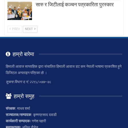
सारु र जिटीलाई कञ्चन पत्रकारिता पुरस्कार
PREV
NEXT
हाम्रो बारेमा
हिमाली आवाज साप्ताहिक द्वारा संचालित हिमाली आवाज डट कम नेपाली भाषामा प्रकाशित हुने
डिजिटल अनलाइन पत्रिका हो ।
सूचना विभाग द.नं.:२२९८/०७७–७८
हाम्रो समुह
संरक्षक:
माधव शर्मा
सञ्चालक/सम्पादक:
कृष्णप्रसाद दवाडी
कार्यकारी सम्पादकः
गणेश पहारी
ब्यवस्थापकः
अनिल पौडेल