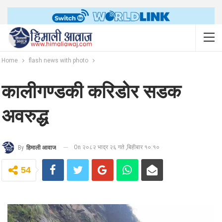
Home
flash news with photo
कालीगण्डकी करिडोर सडक
अवरुद्ध
On २०८२ भाद्र २६ गते ,बिहीबार १०:१०
By
हिमाली आवाज
54