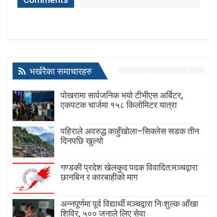
भर्खरैका समाचारहरु
पोखरामा सार्वजनिक भयो टीभीएस अर्बिटर,
एकपटक चार्जमा १५८ किलोमिटर यात्रा
पहिराले अवरुद्ध काहुँखोला–सिक्लेस सडक तीन
दिनपछि खुल्यो
गण्डकी प्रदेश खेलकुद पदक विवादित:मञ्चद्वारा
छानबिन र कारबाहीको माग
अन्नपूर्णमा पूर्व विद्यार्थी मञ्चद्वारा निःशुल्क आँखा
शिविर, ५०० जनाले लिए सेवा