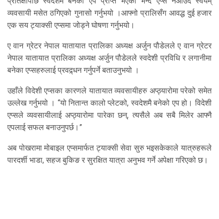
प्रतिक्षापछि स्वदेशमै बनेको एप प्राप्त भएको भन्दै एप्स नआउँदै स्वयम्
व्यवसायी मसेत ठगिएको गुनासो गर्नुभयो ।आफ्नो प्रालिसँग आवद्ध दुई हजार
एक सय ट्याक्सी एप्समा जोड्ने घोषणा गर्नुभयो।
ए वान ग्रेटर नेपाल यातायात प्रालिका अध्यक्ष अर्जुन पौडेलले ए वान ग्रेटर
नेपाल यातायात प्रालिका अध्यक्ष अर्जुन पौडेलले स्वदेशी प्रविधि र लगानीमा
बनेका एप्सहरुलाई प्रवद्र्धन गर्नुपर्ने बताउनुभयो ।
उहाँले विदेशी एप्सका कारणले यातायात व्यवसायीहरु अप्ठ्यारोमा परेको समेत
उल्लेख गर्नुभयो । “यो नितान्त कालो प्लेटको, स्वदेशमै बनेको एप हो। विदेशी
एप्सले व्यवसायीलाई अप्ठ्यारोमा पारेका छन्, त्यसैले अब सबै मिलेर आफ्नै
एपलाई सफल बनाउनुपर्छ।”
अब पोखरामा मोबाइल एप्समार्फत ट्याक्सी सेवा सुरु भइसकेकाले यात्रुहरूले
पारदर्शी भाडा, सहज बुकिङ र सुरक्षित यात्रा अनुभव गर्ने अपेक्षा गरिएको छ।