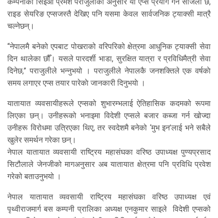
कम्पनीका सिइओ प्रमेश पराजुलीका अनुसार यो एप्स प्रयोग गर्न सजिलो छ,
राइड सेयरिङ एप्सजस्तै देखिए पनि यसमा केवल सार्वजनिक ट्याक्सी मात्रै
चल्नेछन्।
“नेपालमै बनेको एपबाट पोखराको वरिपरिको क्षेत्रमा आधुनिक ट्याक्सी सेवा
दिन थालेका छौँ। यसले पारदर्शी भाडा, सुरक्षित यात्रा र प्रविधिमैत्री सेवा
दिनेछ,” पराजुलीले भन्नुभयो । पराजुलीले नेपालकै जनशक्तिले एक वर्षकाे
समय लगाएर एप्स तयार पारेकाे जानकारी दिनुभयाे ।
यातायात व्यवसायीहरूले एप्सको शुभारम्भलाई ऐतिहासिक कदमको रूपमा
लिएका छन्। उनीहरूको भनाइमा विदेशी एप्सले बजार कब्जा गर्न खोज्दा
उनीहरू विरोधमा उत्रिएका थिए, तर स्वदेशमै बनेको ‘मुभ इन’लाई भने सबैले
खुलेर समर्थन गरेका छन्।
नेपाल यातायात व्यवसायी राष्ट्रिय महासंघका वरिष्ठ उपाध्यक्ष पुण्यप्रसाद
सिटौलाले जेनजीको मागअनुसार अब यातायात क्षेत्रमा पनि प्रविधि प्रवेश
गरेको बताउनुभयो ।
नेपाल यातायात व्यवसायी राष्ट्रिय महासंघका वरिष्ठ उपाध्यक्ष एवं
पृथ्वीराजमार्ग बस कम्पनी प्रालिका अध्यक्ष एनकुमार साइले विदेशी एप्सको