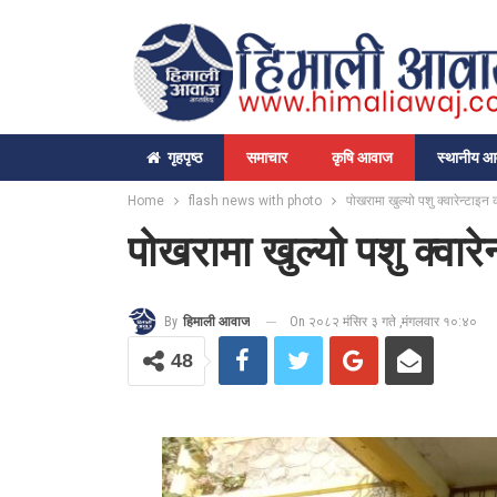
गृहपृष्‍ठ
समाचार
कृषि आवाज
स्थानीय 
Home
flash news with photo
पोखरामा खुल्यो पशु क्वारेन्टाइन 
पोखरामा खुल्यो पशु क्वारे
On २०८२ मंसिर ३ गते ,मंगलवार १०:४०
By
हिमाली आवाज
48