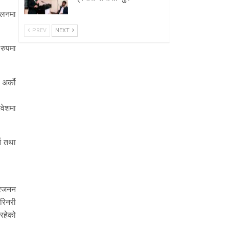
ालनमा
PREV
NEXT
रुपमा
 अर्को
िवेशमा
्न तथा
प्रजनन
ेरिनरी
 रहेको