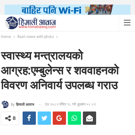
Home
flash news with photo
स्वास्थ्य मन्त्रालयको
आग्रह:एम्बुलेन्स र शववाहनको
विवरण अनिवार्य उपलब्ध गराउ
On २०८२ मंसिर १८ गते ,बुधबार ०८:०२
By
हिमाली आवाज
8