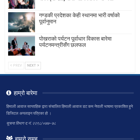
गण्डकी प्रदेशका केही स्थानमा भारी वर्षाको
पूर्वानुमान
पाेखराकाे पर्यटन पूर्वाधार विकास बारेमा
पर्यटनमन्त्रीसँग छलफल
PREV
NEXT
हाम्रो बारेमा
हिमाली आवाज साप्ताहिक द्वारा संचालित हिमाली आवाज डट कम नेपाली भाषामा प्रकाशित हुने
डिजिटल अनलाइन पत्रिका हो ।
सूचना विभाग द.नं.:२२९८/०७७–७८
हाम्रो समुह