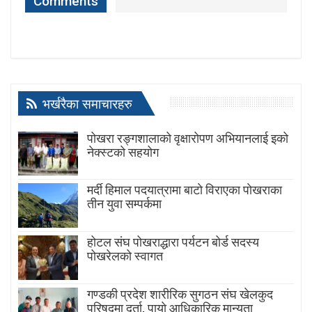
Comments
भर्खरैका समाचारहरु
पोखरा रङ्गशालाको वृक्षारोपण अभियानलाई इको
नेक्स्टको सहयोग
मर्दी हिमाल पदयात्रामा बाटाे विराएका पाेखराका
तीन युवा सम्पर्कमा
होटल संघ पोखराद्धारा पर्यटन बोर्ड सदस्य
पोखरेलको स्वागत
गण्डकी प्रदेश शारीरिक सुगठन संघ खेलकुद
परिषद्मा दर्ता, पायाे आधिकारिक मान्यता