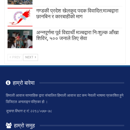
गण्डकी प्रदेश खेलकुद पदक विवादित:मञ्चद्वारा
छानबिन र कारबाहीको माग
अन्नपूर्णमा पूर्व विद्यार्थी मञ्चद्वारा निःशुल्क आँखा
शिविर, ५०० जनाले लिए सेवा
PREV
NEXT
हाम्रो बारेमा
हिमाली आवाज साप्ताहिक द्वारा संचालित हिमाली आवाज डट कम नेपाली भाषामा प्रकाशित हुने
डिजिटल अनलाइन पत्रिका हो ।
सूचना विभाग द.नं.:२२९८/०७७–७८
हाम्रो समुह