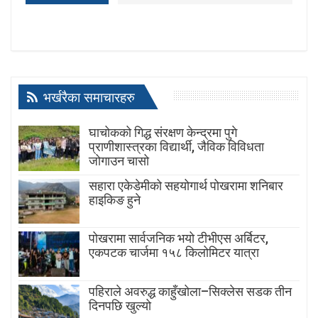
भर्खरैका समाचारहरु
घाचोकको गिद्ध संरक्षण केन्द्रमा पुगे
प्राणीशास्त्रका विद्यार्थी, जैविक विविधता
जोगाउन चासो
सहारा एकेडेमीको सहयोगार्थ पोखरामा शनिबार
हाइकिङ हुने
पोखरामा सार्वजनिक भयो टीभीएस अर्बिटर,
एकपटक चार्जमा १५८ किलोमिटर यात्रा
पहिराले अवरुद्ध काहुँखोला–सिक्लेस सडक तीन
दिनपछि खुल्यो