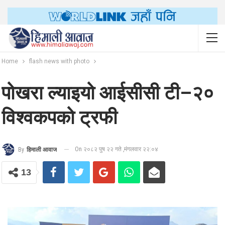
Home
flash news with photo
पोखरा ल्याइयो आईसीसी टी–२०
विश्वकपको ट्रफी
On २०८२ पुष २२ गते ,मंगलवार २२:०४
By
हिमाली आवाज
13