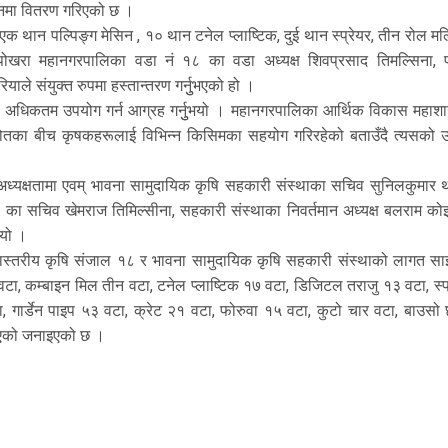
दानमा वितरण गरिएको छ ।
थान पल्पिङ्ग मेसिन , १० थान टनेल प्लाष्टिक, दुई थान स्प्रेयर, तीन रोल मल
पोखरा महानगरपालिका वडा नं १८ का वडा अध्यक्ष शिवप्रसाद तिमल्सिना, 
े संयुक्त रुपमा हस्तान्तरण गर्नुुभएको हो ।
हरूको अधिकतम उपयोग गर्न आग्रह गर्नुुभयो । महानगरपालिका आर्थिक विकास महाश
ोतका बीच कृषकहरूलाई विभिन्न किसिमका सहयोग गरिरहेको बताउँदै त्यसको 
अध्यक्षतामा एवम् भावना सामुदायिक कृषि सहकारी संस्थाका सचिव सुनिलकुमार थ
८ का सचिव खेमराज तिमिल्सीना, सहकारी संस्थाका निवर्तमान अध्यक्ष बलराम कोइ
ियो ।
ास्तरीय कृषि संजाल १८ र भावना सामुदायिक कृषि सहकारी संस्थाको लागत साझ
ा, कम्बाइन मिल तीन वटा, टनेल प्लाष्टिक १७ वटा, डिजिटल तराजु १३ वटा, स्प्
टा, गार्डेन पाइप ५३ वटा, क्रेट २१ वटा, फोरुवा १५ वटा, कुटो चार वटा, बाउसो
एको जनाइएको छ ।