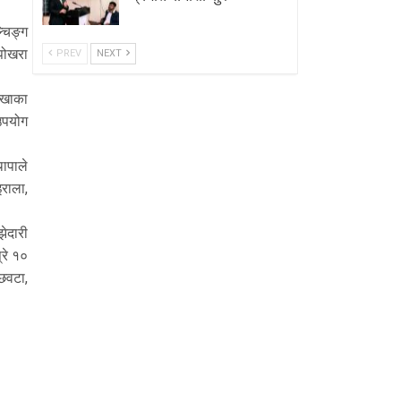
्चिङ्ग
पोखरा
PREV
NEXT
ाखाका
उपयोग
ापाले
राला,
ेदारी
रे १०
 छवटा,