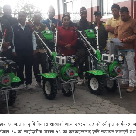
शाखा अन्र्तगत कृषि विकास शाखाको आ.व. २०८२÷८३ को स्वीकृत कार्यक्रम अ
 संजाल १८ को साझेदारीमा पोखरा १८ का कृषकहरूलाई कृषि उत्पादन सामग्री तथा