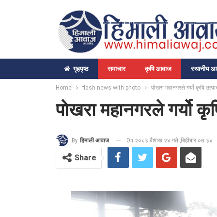
गृहपृष्‍ठ
समाचार
कृषि आवाज
स्थानीय 
Home
flash news with photo
पोखरा महानगरले गर्यो कृषि उत्प
पोखरा महानगरले गर्यो कृ
On २०८३ बैशाख २४ गते ,बिहीबार ०७:३४
By
हिमाली आवाज
Share