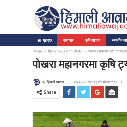
गृहपृष्‍ठ
समाचार
कृषि आवाज
स्थानीय 
Home
flash news with photo
पोखरा महानगरमा कृषि ट्याक्टर
पोखरा महानगरमा कृषि ट्
On २०८३ जेष्ठ १९ गते ,मंगलवार २२:०९
By
हिमाली आवाज
Share