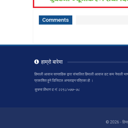
Comments
हाम्रो बारेमा
हिमाली आवाज साप्ताहिक द्वारा संचालित हिमाली आवाज डट कम नेपाली भाष
प्रकाशित हुने डिजिटल अनलाइन पत्रिका हो ।
सूचना विभाग द.नं.:२२९८/०७७–७८
© 2026 - हिम