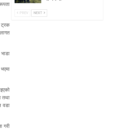
करूपता
PREV
NEXT
 ट्रक
 लागत
ो भाडा
 भएमा
ाइएको
न तथा
त वडा
ना गरी