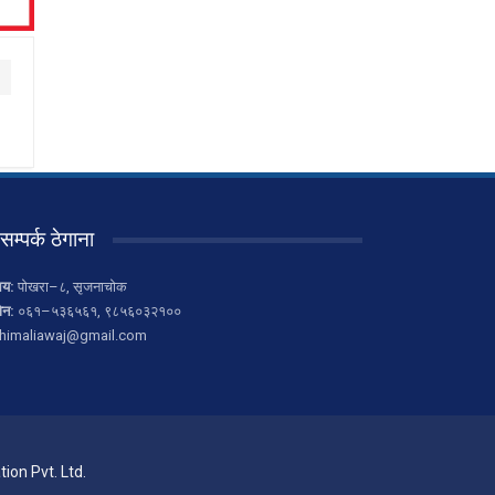
सम्पर्क ठेगाना
लय:
पोखरा–८, सृजनाचोक
ोन:
०६१–५३६५६१, ९८५६०३२१००
himaliawaj@gmail.com
ion Pvt. Ltd.