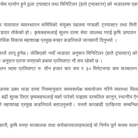
र्यमा प्रयोग हुने ठूला ट्याक्टर तथा मिनिटिलर (हाते ट्याक्टरर) को भाडादरमा ए
यातायात व्यवस्थापन समितिको संयुक्त पहलमा गण्डकी ट्रयाक्टर तथा मिनी
डादर तोकेको हो। कृषकहरूलाई सुलभ दरमा सेवा उपलब्ध गराई कृषि उत्पादन
, आर्थिक विकास महाशाखा प्रमुख मनहर कडरियाले जानकारी दिनुभयो ।
कालै लागू हुनेछ। तोकिएको नयाँ भाडादर अनुसार मिनिटिलर (हाते ट्र्याक्टर) क
 अनुदान प्राप्त यन्त्रको हकमा प्रतिघण्टा नौ सय रहेको छ ।
ञ्चालन भएमा प्रतिघण्टा रु. तीन हजार चार सय र ३० मिनेटभन्दा कम सञ्चालन
ारमा उक्त भाडा दरमा नियमानुसार समयसापेक्ष समायोजन गरिने व्यवस्था मिल
ढी शुल्क लिएर कृषकहरूलाई मर्का पारेको पाइएमा प्रचलित कानुन, स्थानीय ऐ
 महाशाखा प्रमुख कडरियाले बताउनुभयो। यस्तो कारबाही प्रक्रिया सम्बन्धि
 सहकारी, कृषि यन्त्र सञ्चालक तथा सरोकारवालाहरूलाई यो निर्णय पूर्ण रूपमा पाल