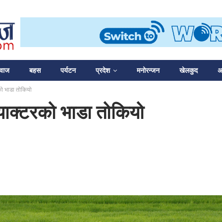
आवाज
बहस
पर्यटन
प्रदेश
मनोरन्जन
खेलकुद
अन
को भाडा तोकियो
याक्टरको भाडा तोकियो