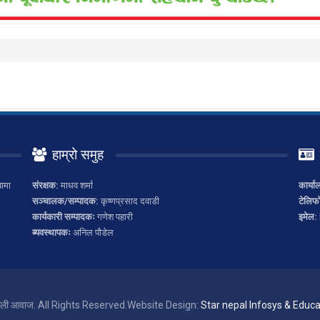
हाम्रो समुह
ामा
संरक्षक:
माधव शर्मा
कार्या
सञ्चालक/सम्पादक:
कृष्णप्रसाद दवाडी
टेलिफ
कार्यकारी सम्पादकः
गणेश पहारी
इमेल:
ब्यवस्थापकः
अनिल पौडेल
ाली आवाज. All Rights Reserved.
Website Design:
Star nepal Infosys & Educat