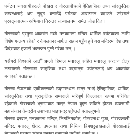
पर्यटन व्यवसायीहरूले पोखरा र गोरखाबीचको ऐतिहासिक तथा सांस्कृतिक
सम्बन्धलाई थप सुदृढ बनाउँदै पर्यटक आवागमन बढाउने उद्देश्यले
प्रवद्र्धनात्मक अभियान निरन्तर सञ्चालनमा समेत जोड दिए ।
गोरखाको प्रमुख आकर्षण मध्ये मनकामना मन्दिर धार्मिक पर्यटकका लागि
विशेष गन्तव्य रहेको र केबलकार मार्फत सहज पहुँच हुने यस मन्दिरमा देश तथा
विदेशबाट हजारौं भक्तजन पुग्ने गरेका छन् ।
यसैगरी विश्वको आठौँ अग्लो हिमाल मनास्लु सहित मनास्लु संरक्षण क्षेत्र
लगायतले गोरखामा साहसिक तथा पदयात्रा पर्यटनलाई थप आकर्षक
बनाएको बताइन्छ ।
गोरखा नेपालको एकीकरणको उद्गमस्थल मात्र नभई ऐतिहासिक, धार्मिक,
सांस्कृतिक तथा प्राकृतिक सम्पदाले भरिपूर्ण जिल्लाका रूपमा परिचित
रहेकाले गोरखाको भ्रमणबाट मात्र नेपाल बुझ्न सकिने होटल व्यवसायी
महासंघका केन्द्रीय उपाध्यक्ष भाइचन्द्र श्रेष्ठले बताउनुभयो ।
गोरखा दरबार, मनकामना मन्दिर, लिगलिगकोट, गोरखनाथ गुफा, गोरखकाली
मन्दिर, मनास्लु क्षेत्र, उपत्यका तथा विभिन्न हिमश्रृङ्खलाले गोरखालाई
नेपालको प्रमुख पर्यटन गन्तव्य बनाएको उहाँको भनाई छ ।